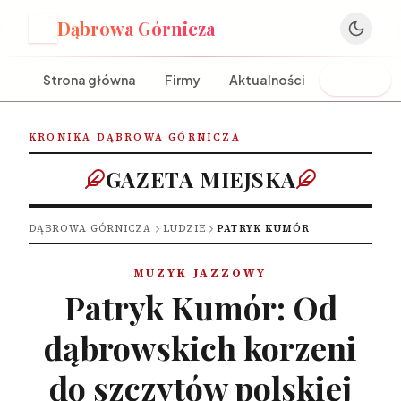
Dąbrowa Górnicza
D
Strona główna
Firmy
Aktualności
Ludzie
KRONIKA DĄBROWA GÓRNICZA
GAZETA MIEJSKA
DĄBROWA GÓRNICZA
LUDZIE
PATRYK KUMÓR
MUZYK JAZZOWY
Patryk Kumór: Od
dąbrowskich korzeni
do szczytów polskiej