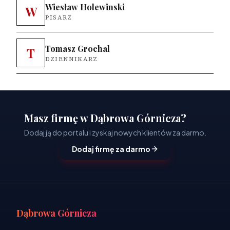
Wiesław Holewinski
W
PISARZ
Tomasz Grochal
T
DZIENNIKARZ
Masz firmę w Dąbrowa Górnicza?
Dodaj ją do portalu i zyskaj nowych klientów za darmo.
Dodaj firmę za darmo
Dąbrowa Górnicza