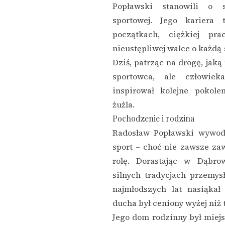
Popławski stanowili o s
sportowej. Jego kariera
początkach, ciężkiej p
nieustępliwej walce o każdą
Dziś, patrząc na drogę, jaką
sportowca, ale człowiek
inspirował kolejne pokol
żużla.
Pochodzenie i rodzina
Radosław Popławski wywodz
sport – choć nie zawsze za
rolę. Dorastając w Dąbro
silnych tradycjach przemys
najmłodszych lat nasiąkał
ducha był ceniony wyżej niż 
Jego dom rodzinny był mie