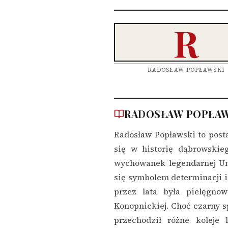
R
RADOSŁAW POPŁAWSKI
RADOSŁAW POPŁAWS
Radosław Popławski to posta
się w historię dąbrowskie
wychowanek legendarnej Un
się symbolem determinacji i 
przez lata była pielęgno
Konopnickiej. Choć czarny 
przechodził różne koleje 