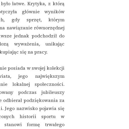
było łatwe. Krytyka, z którą
otyczyła głównie wyników
ch, gdy sprzęt, którym
 na nawiązanie równorzędnej
awsze jednak podchodził do
zą wyważenia, unikając
kupiając się na pracy.
ie posiada w swojej kolekcji
iata, jego największym
ie lokalnej społeczności.
owany podczas jubileuszy
e odbierał podziękowania za
ii. Jego nazwisko pojawia się
conych historii sportu w
o stanowi formę trwałego