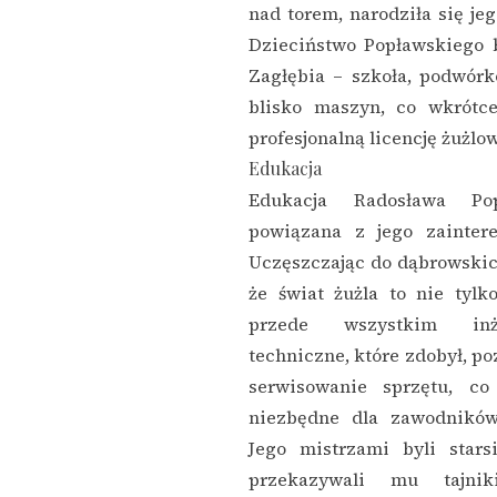
nad torem, narodziła się je
Dzieciństwo Popławskiego 
Zagłębia – szkoła, podwórk
blisko maszyn, co wkrótc
profesjonalną licencję żużlo
Edukacja
Edukacja Radosława Pop
powiązana z jego zainter
Uczęszczając do dąbrowskic
że świat żużla to nie tylk
przede wszystkim inży
techniczne, które zdobył, p
serwisowanie sprzętu, c
niezbędne dla zawodników
Jego mistrzami byli stars
przekazywali mu tajni