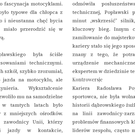
go fascynacja motocyklami.
odmówiła posłuszeństw
było typowe dla chłopca z
technicznej, Popławski p
o i nieustanna chęć bycia
minut „wskrzesić” silni
e miało przerodzić się w
kluczowy bieg. Innym c
wą.
zamiłowanie do majsterko
kariery stało się jego spo
ławskiego była ściśle
znany z tego, że potra
esowaniami technicznymi.
urządzenie mechaniczn
h szkół, szybko zrozumiał,
ekspertem w dziedzinie te
o jazda na motocyklu, ale
Kontrowersje
nieria. Wykształcenie
Kariera Radosława Po
ozwoliło mu na samodzielne
sportowca, nie była wol
o w tamtych latach było
historii dąbrowskiego żużl
 z mniejszych ośrodków.
na linii zawodnicy-zar
i zawodnicy Unii, którzy
problemów finansowych klu
ki jazdy w kontakcie,
liderów zespołu, często m