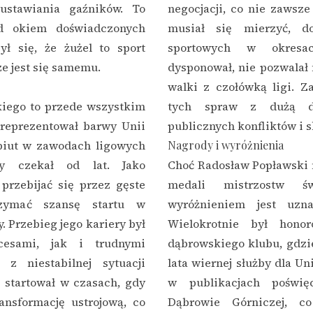
ustawiania gaźników. To
negocjacji, co nie zawsze 
od okiem doświadczonych
musiał się mierzyć, d
ł się, że żużel to sport
sportowych w okresa
ze jest się samemu.
dysponował, nie pozwalał
walki z czołówką ligi. Z
kiego to przede wszystkim
tych spraw z dużą do
o reprezentował barwy Unii
publicznych konfliktów i s
biut w zawodach ligowych
Nagrody i wyróżnienia
y czekał od lat. Jako
Choć Radosław Popławski n
przebijać się przez gęste
medali mistrzostw św
trzymać szansę startu w
wyróżnieniem jest uznan
 Przebieg jego kariery był
Wielokrotnie był honor
cesami, jak i trudnymi
dąbrowskiego klubu, gdzi
z niestabilnej sytuacji
lata wiernej służby dla Un
i startował w czasach, gdy
w publikacjach poświę
ransformację ustrojową, co
Dąbrowie Górniczej, c