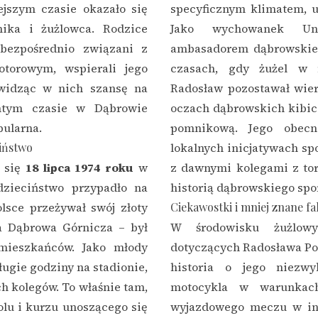
ejszym czasie okazało się
specyficznym klimatem, uk
ika i żużlowca. Rodzice
Jako wychowanek Uni
 bezpośrednio związani z
ambasadorem dąbrowskieg
otorowym, wspierali jego
czasach, gdy żużel w m
 widząc w nich szansę na
Radosław pozostawał wie
amtym czasie w Dąbrowie
oczach dąbrowskich kibic
pularna.
pomnikową. Jego obecn
ciństwo
lokalnych inicjatywach sp
ł się
18 lipca 1974 roku
w
z dawnymi kolegami z toru
dzieciństwo przypadło na
historią dąbrowskiego spo
lsce przeżywał swój złoty
Ciekawostki i mniej znane fa
ia Dąbrowa Górnicza – był
W środowisku żużlow
mieszkańców. Jako młody
dotyczących Radosława Pop
ugie godziny na stadionie,
historia o jego niezwy
h kolegów. To właśnie tam,
motocykla w warunkac
lu i kurzu unoszącego się
wyjazdowego meczu w in