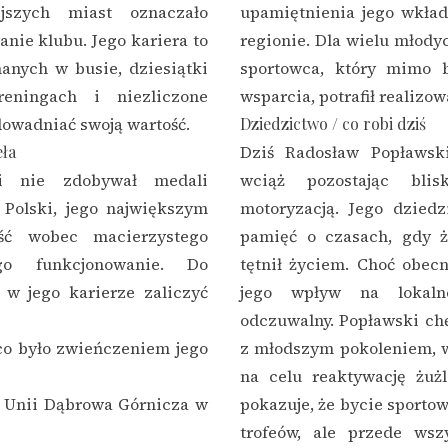
szych miast oznaczało
upamiętnienia jego wkład
nie klubu. Jego kariera to
regionie. Dla wielu młody
hanych w busie, dziesiątki
sportowca, który mimo b
eningach i niezliczone
wsparcia, potrafił realizo
dowadniać swoją wartość.
Dziedzictwo / co robi dziś
eła
Dziś Radosław Popławski
i nie zdobywał medali
wciąż pozostając bli
 Polski, jego największym
motoryzacją. Jego dzied
ość wobec macierzystego
pamięć o czasach, gdy ż
 funkcjonowanie. Do
tętnił życiem. Choć obecn
w jego karierze zaliczyć
jego wpływ na lokaln
odczuwalny. Popławski chę
 co było zwieńczeniem jego
z młodszym pokoleniem, w
na celu reaktywację żuż
h Unii Dąbrowa Górnicza w
pokazuje, że bycie sporto
trofeów, ale przede ws