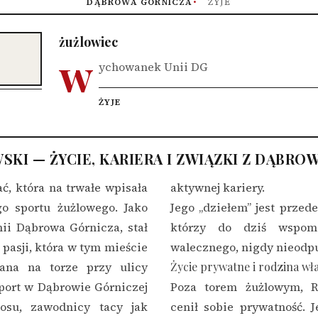
DĄBROWA GÓRNICZA
ŻYJE
żużlowiec
w
ychowanek Unii DG
ŻYJE
KI — ŻYCIE, KARIERA I ZWIĄZKI Z DĄBRO
ć, która na trwałe wpisała
aktywnej kariery.
go sportu żużlowego. Jako
Jego „dziełem” jest przed
ii Dąbrowa Górnicza, stał
którzy do dziś wspom
pasji, która w tym mieście
walecznego, nigdy nieodpu
wana na torze przy ulicy
Życie prywatne i rodzina wł
sport w Dąbrowie Górniczej
Poza torem żużlowym, R
losu, zawodnicy tacy jak
cenił sobie prywatność. 