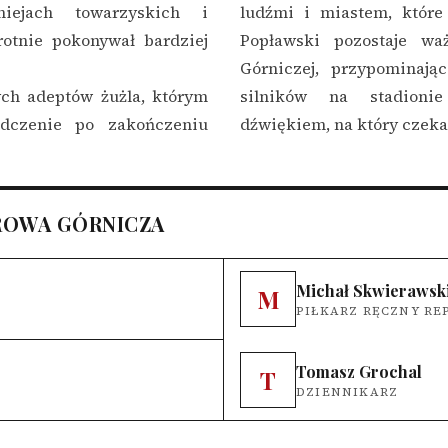
iejach towarzyskich i
ludźmi i miastem, które 
rotnie pokonywał bardziej
Popławski pozostaje wa
Górniczej, przypominaj
ch adeptów żużla, którym
silników na stadioni
adczenie po zakończeniu
dźwiękiem, na który czekał
ROWA GÓRNICZA
Michał Skwierawsk
M
PIŁKARZ RĘCZNY RE
Tomasz Grochal
T
DZIENNIKARZ