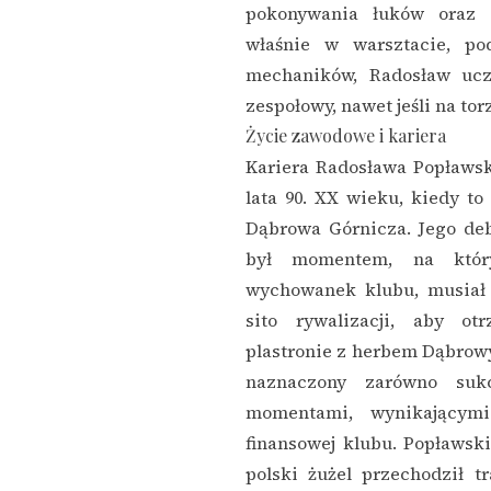
pokonywania łuków oraz 
właśnie w warsztacie, p
mechaników, Radosław uczy
zespołowy, nawet jeśli na tor
Życie zawodowe i kariera
Kariera Radosława Popławs
lata 90. XX wieku, kiedy t
Dąbrowa Górnicza. Jego de
był momentem, na któr
wychowanek klubu, musiał 
sito rywalizacji, aby o
plastronie z herbem Dąbrowy.
naznaczony zarówno suk
momentami, wynikającymi 
finansowej klubu. Popławsk
polski żużel przechodził t