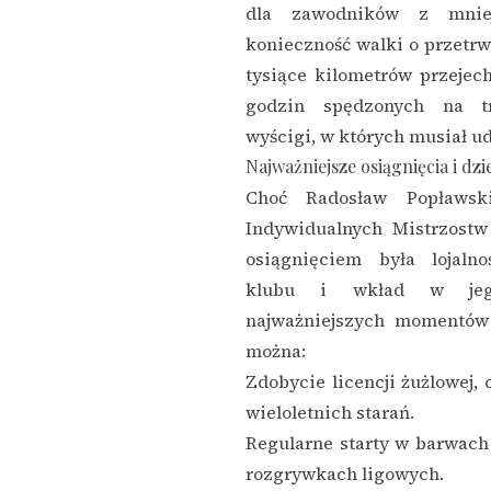
dla zawodników z mniej
konieczność walki o przetrwa
tysiące kilometrów przejec
godzin spędzonych na tr
wyścigi, w których musiał u
Najważniejsze osiągnięcia i dzi
Choć Radosław Popławsk
Indywidualnych Mistrzostw
osiągnięciem była lojaln
klubu i wkład w jego
najważniejszych momentów 
można:
Zdobycie licencji żużlowej,
wieloletnich starań.
Regularne starty w barwac
rozgrywkach ligowych.