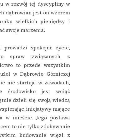
u w rozwój tej dyscypliny w
ch dąbrowian jest on wzorem
raku wielkich pieniędzy i
wać swoje marzenia.
 prowadzi spokojne życie,
sko spraw związanych z
zictwo to przede wszystkim
użel w Dąbrowie Górniczej
ie nie startuje w zawodach,
e środowisko jest wciąż
tnie dzieli się swoją wiedzą
spierając inicjatywy mające
la w mieście. Jego postawa
wcem to nie tylko zdobywanie
zystkim budowanie więzi z