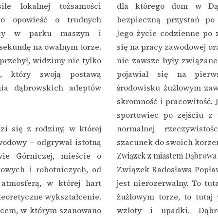
ile lokalnej tożsamości
dla którego dom w Dąb
 to opowieść o trudnych
bezpieczną przystań po
racy w parku maszyn i
Jego życie codzienne po 
 sekundę na owalnym torze.
się na pracy zawodowej ora
 przebył, widzimy nie tylko
nie zawsze były związane
a, który swoją postawą
pojawiał się na pierw
enia dąbrowskich adeptów
środowisku żużlowym zaw
skromność i pracowitość. J
sportowiec po zejściu z 
i się z rodziny, w której
normalnej rzeczywisto
wodowy – odgrywał istotną
szacunek do swoich korzen
wie Górniczej, mieście o
Związek z miastem Dąbrowa
łowych i robotniczych, od
Związek Radosława Popła
 atmosferą, w której hart
jest nierozerwalny. To tut
teoretyczne wykształcenie.
żużlowym torze, to tutaj
jscem, w którym szanowano
wzloty i upadki. Dąb