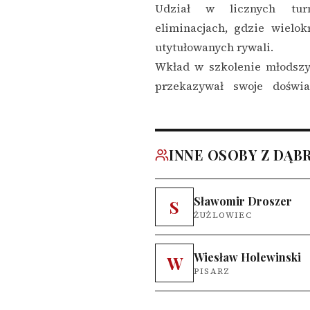
Udział w licznych turn
eliminacjach, gdzie wielok
utytułowanych rywali.
Wkład w szkolenie młodszy
przekazywał swoje doświ
INNE OSOBY Z DĄB
Sławomir Droszer
S
ŻUŻLOWIEC
Wiesław Holewinski
W
PISARZ