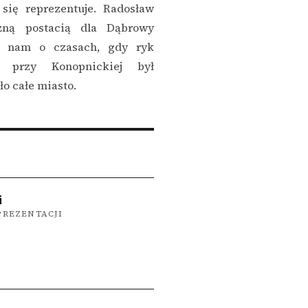
się reprezentuje. Radosław
żną postacią dla Dąbrowy
ąc nam o czasach, gdy ryk
e przy Konopnickiej był
o całe miasto.
i
PREZENTACJI