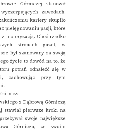
rowie Górniczej stanowił
 wyczerpujących zawodach.
zakończeniu kariery skupiło
z pielęgnowaniu pasji, które
 z motoryzacją. Choć rzadko
szych stronach gazet, w
sze był szanowany za swoją
ego życie to dowód na to, że
toru potrafi odnaleźć się w
ści, zachowując przy tym
i.
 Górnicza
wskiego z Dąbrową Górniczą
aj stawiał pierwsze kroki na
 przeżywał swoje największe
rowa Górnicza, ze swoim