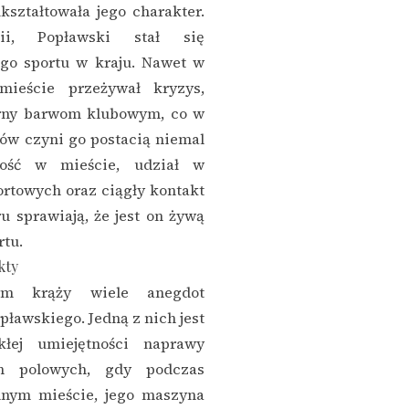
ształtowała jego charakter.
i, Popławski stał się
o sportu w kraju. Nawet w
ieście przeżywał kryzys,
rny barwom klubowym, co w
ów czyni go postacią niemal
ość w mieście, udział w
ortowych oraz ciągły kontakt
 sprawiają, że jest on żywą
rtu.
kty
ym krąży wiele anegdot
ławskiego. Jedną z nich jest
kłej umiejętności naprawy
h polowych, gdy podczas
nym mieście, jego maszyna