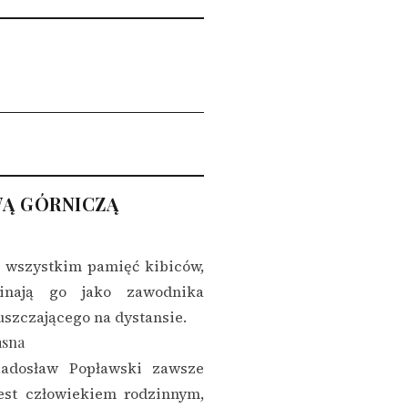
WĄ GÓRNICZĄ
e wszystkim pamięć kibiców,
inają go jako zawodnika
szczającego na dystansie.
asna
adosław Popławski zawsze
Jest człowiekiem rodzinnym,