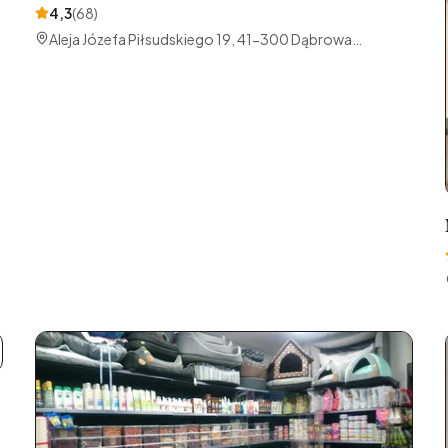
4,3
(
68
)
Aleja Józefa Piłsudskiego 19, 41-300 Dąbrowa
Górnicza, Polska