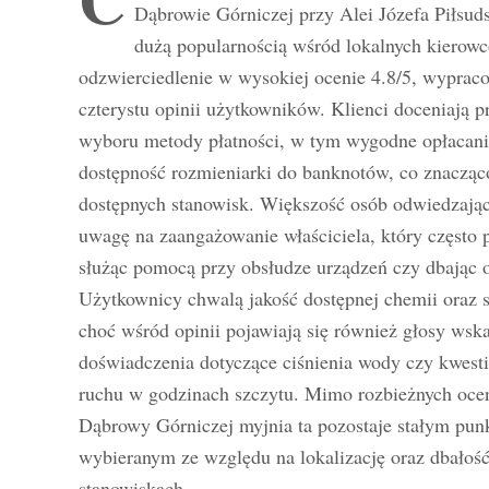
Dąbrowie Górniczej przy Alei Józefa Piłsuds
dużą popularnością wśród lokalnych kierowc
odzwierciedlenie w wysokiej ocenie 4.8/5, wyprac
czterystu opinii użytkowników. Klienci doceniają 
wyboru metody płatności, w tym wygodne opłacanie
dostępność rozmieniarki do banknotów, co znacząco
dostępnych stanowisk. Większość osób odwiedzając
uwagę na zaangażowanie właściciela, który często p
służąc pomocą przy obsłudze urządzeń czy dbając o
Użytkownicy chwalą jakość dostępnej chemii oraz 
choć wśród opinii pojawiają się również głosy wsk
doświadczenia dotyczące ciśnienia wody czy kwesti
ruchu w godzinach szczytu. Mimo rozbieżnych oce
Dąbrowy Górniczej myjnia ta pozostaje stałym pun
wybieranym ze względu na lokalizację oraz dbałość
stanowiskach.