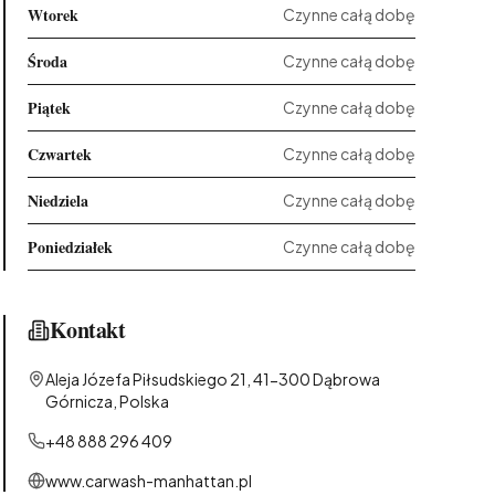
Wtorek
Czynne całą dobę
Środa
Czynne całą dobę
Piątek
Czynne całą dobę
Czwartek
Czynne całą dobę
Niedziela
Czynne całą dobę
Poniedziałek
Czynne całą dobę
Kontakt
Aleja Józefa Piłsudskiego 21, 41-300 Dąbrowa
Górnicza, Polska
+48 888 296 409
www.carwash-manhattan.pl