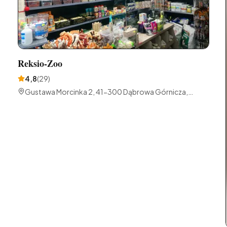
Reksio-Zoo
4,8
(
29
)
Gustawa Morcinka 2, 41-300 Dąbrowa Górnicza,
Polska