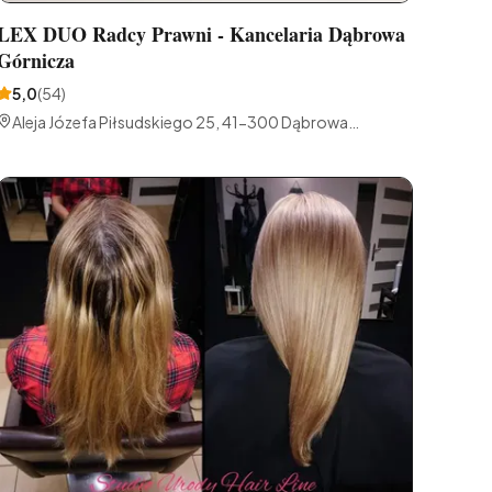
LEX DUO Radcy Prawni - Kancelaria Dąbrowa
Górnicza
5,0
(
54
)
Aleja Józefa Piłsudskiego 25, 41-300 Dąbrowa
Górnicza, Polska