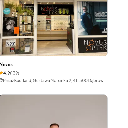
Novus
4,9
(
139
)
Pasaż Kaufland, Gustawa Morcinka 2, 41-300 Dąbrowa
Górnicza, Polska