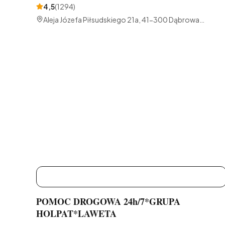
4,5
(
1294
)
Aleja Józefa Piłsudskiego 21a, 41-300 Dąbrowa
Górnicza, Polska
P
POMOC DROGOWA 24h/7*GRUPA
HOLPAT*LAWETA