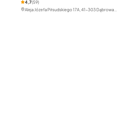
4,7
(
59
)
Aleja Józefa Piłsudskiego 17A, 41-303 Dąbrowa
Górnicza, Polska