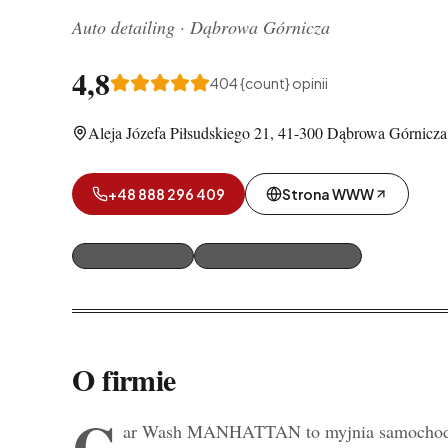
Auto detailing
·
Dąbrowa Górnicza
4,8
404
{count} opinii
Aleja Józefa Piłsudskiego 21, 41-300 Dąbrowa Górnicza
+48 888 296 409
Strona WWW
Auto detailing
Myjnie samochodowe
O firmie
C
ar Wash MANHATTAN to myjnia samochod