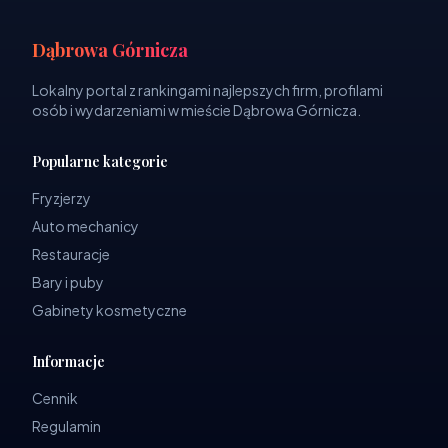
Dąbrowa Górnicza
Lokalny portal z rankingami najlepszych firm, profilami
osób i wydarzeniami w mieście Dąbrowa Górnicza.
Popularne kategorie
Fryzjerzy
Auto mechanicy
Restauracje
Bary i puby
Gabinety kosmetyczne
Informacje
Cennik
Regulamin