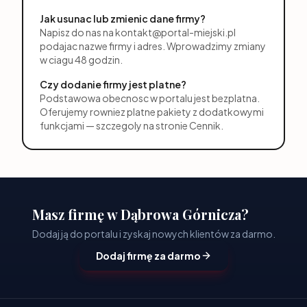
Jak usunac lub zmienic dane firmy?
Napisz do nas na
kontakt@portal-miejski.pl
podajac nazwe firmy i adres. Wprowadzimy zmiany
w ciagu 48 godzin.
Czy dodanie firmy jest platne?
Podstawowa obecnosc w portalu jest bezplatna.
Oferujemy rowniez platne pakiety z dodatkowymi
funkcjami — szczegoly na stronie Cennik.
Masz firmę w Dąbrowa Górnicza?
Dodaj ją do portalu i zyskaj nowych klientów za darmo.
Dodaj firmę za darmo