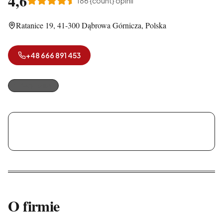
4,6
186
{count} opinii
Ratanice 19, 41-300 Dąbrowa Górnicza, Polska
+48 666 891 453
Bary i puby
Bistro Pod Papugami
O firmie