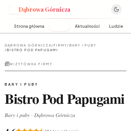
Dąbrowa Górnicza
D
Strona główna
Firmy
Aktualności
Ludzie
DĄBROWA GÓRNICZA
/
FIRMY
/
BARY I PUBY
/
BISTRO POD PAPUGAMI
WIZYTÓWKA FIRMY
BARY I PUBY
Bistro Pod Papugami
Bary i puby
·
Dąbrowa Górnicza