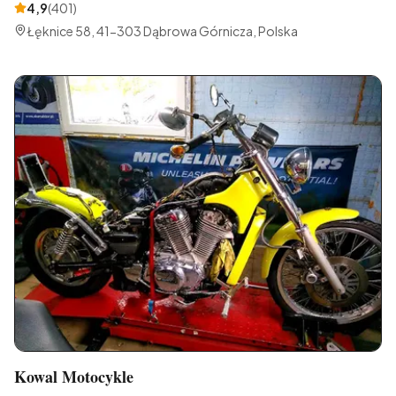
4,9
(
401
)
Łęknice 58, 41-303 Dąbrowa Górnicza, Polska
Kowal Motocykle