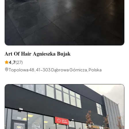
Art Of Hair Agnieszka Bujak
4,7
(
27
)
Topolowa 48, 41-303 Dąbrowa Górnicza, Polska