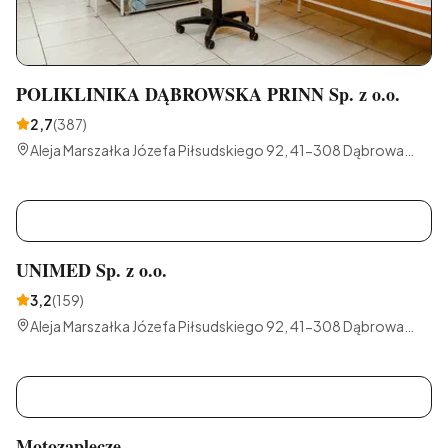
POLIKLINIKA DĄBROWSKA PRINN Sp. z o.o.
2,7
(
387
)
Aleja Marszałka Józefa Piłsudskiego 92, 41-308 Dąbrowa
Górnicza, Polska
U
UNIMED Sp. z o.o.
3,2
(
159
)
Aleja Marszałka Józefa Piłsudskiego 92, 41-308 Dąbrowa
Górnicza, Polska
M
Motozaplecze