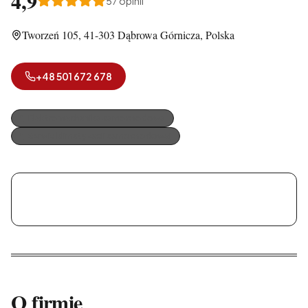
4,9
57
opinii
Tworzeń 105, 41-303 Dąbrowa Górnicza, Polska
+48 501 672 678
Elektromechanika samochodowa
Serwis klimatyzacji samochodowej
LUX-CAR S.C.
O firmie