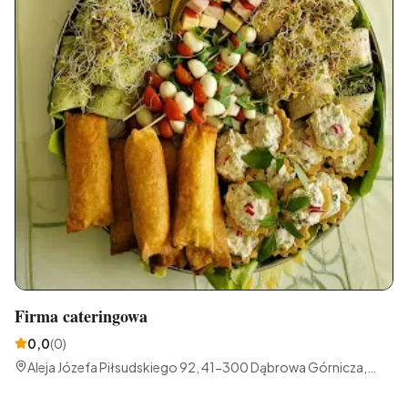
Firma cateringowa
0,0
(
0
)
Aleja Józefa Piłsudskiego 92, 41-300 Dąbrowa Górnicza,
Polska