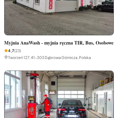
Myjnia AnaWash - myjnia ręczna TIR, Bus, Osobowe
4,7
(
23
)
Tworzeń 127, 41-303 Dąbrowa Górnicza, Polska