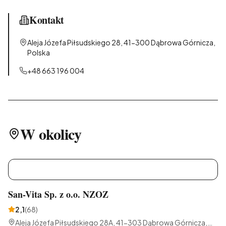
Kontakt
Aleja Józefa Piłsudskiego 28, 41-300 Dąbrowa Górnicza,
Polska
+48 663 196 004
W okolicy
S
San-Vita Sp. z o.o. NZOZ
2,1
(
68
)
Aleja Józefa Piłsudskiego 28A, 41-303 Dąbrowa Górnicza,