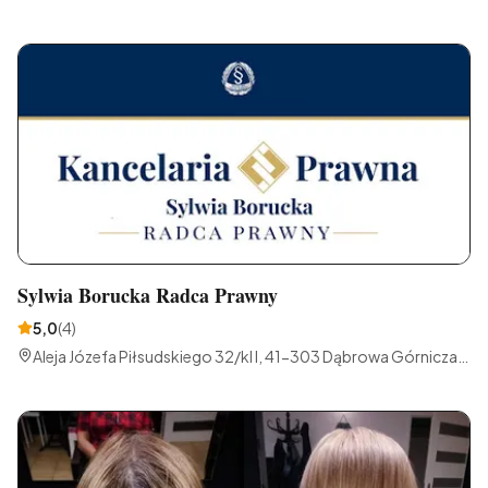
41-303 Dąbrowa Górnicza, Polska
Sylwia Borucka Radca Prawny
5,0
(
4
)
Aleja Józefa Piłsudskiego 32/kl I, 41-303 Dąbrowa Górnicza,
Polska