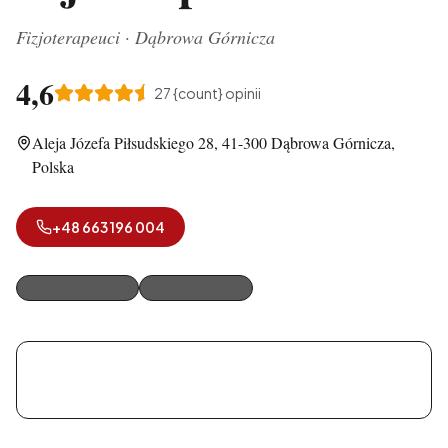
Fizjoterapeuci
·
Dąbrowa Górnicza
4,6
27
{count} opinii
Aleja Józefa Piłsudskiego 28, 41-300 Dąbrowa Górnicza,
Polska
+48 663 196 004
Fizjoterapeuci
Rehabilitacja
Pieszczek Łukasz. Prywatny gabinet fizjoterapii