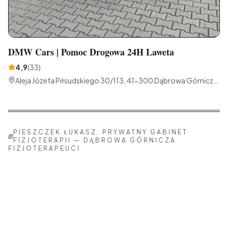
DMW Cars | Pomoc Drogowa 24H Laweta
4,9
(
33
)
Aleja Józefa Piłsudskiego 30/113, 41-300 Dąbrowa Górnicza,
Polska
PIESZCZEK ŁUKASZ. PRYWATNY GABINET
FIZJOTERAPII
—
DĄBROWA GÓRNICZA
FIZJOTERAPEUCI