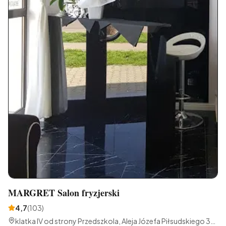
MARGRET Salon fryzjerski
4,7
(
103
)
klatka IV od strony Przedszkola, Aleja Józefa Piłsudskiego 32,