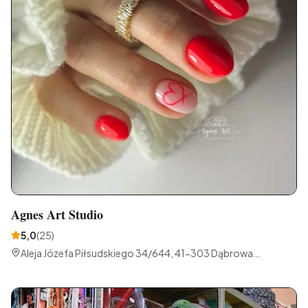
Agnes Art Studio
5,0
(
25
)
Aleja Józefa Piłsudskiego 34/644, 41-303 Dąbrowa
Górnicza, Polska