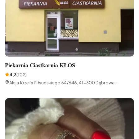
Piekarnia Ciastkarnia KŁOS
4,3
(
102
)
Aleja Józefa Piłsudskiego 34/646, 41-300 Dąbrowa
Górnicza, Polska