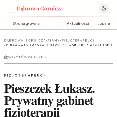
Dąbrowa Górnicza
D
Strona główna
Firmy
Aktualności
Ludzie
DĄBROWA GÓRNICZA
/
FIRMY
/
FIZJOTERAPEUCI
/
PIESZCZEK ŁUKASZ. PRYWATNY GABINET FIZJOTERAPII
WIZYTÓWKA FIRMY
FIZJOTERAPEUCI
Pieszczek Łukasz.
Prywatny gabinet
fizjoterapii