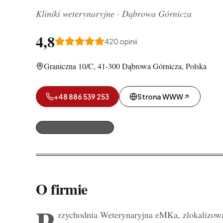
Kliniki weterynaryjne
·
Dąbrowa Górnicza
4,8
420
opinii
Graniczna 10/C, 41-300 Dąbrowa Górnicza, Polska
+48 886 539 253
Strona WWW
Kliniki weterynaryjne
O firmie
P
rzychodnia Weterynaryjna eMKa, zlokalizowa