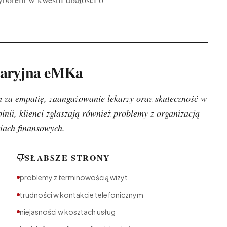
naryjna eMKa
m za empatię, zaangażowanie lekarzy oraz skuteczność w
inii, klienci zgłaszają również problemy z organizacją
iach finansowych.
SŁABSZE STRONY
problemy z terminowością wizyt
trudności w kontakcie telefonicznym
niejasności w kosztach usług