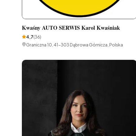
Kwaśny AUTO SERWIS Karol Kwaśniak
4,7
(
36
)
Graniczna 10, 41-303 Dąbrowa Górnicza, Polska