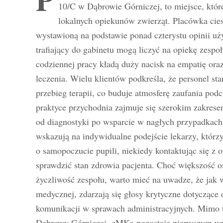
10/C w Dąbrowie Górniczej, to miejsce, któr
lokalnych opiekunów zwierząt. Placówka cies
wystawioną na podstawie ponad czterystu opinii u
trafiający do gabinetu mogą liczyć na opiekę zespoł
codziennej pracy kładą duży nacisk na empatię or
leczenia. Wielu klientów podkreśla, że personel sta
przebieg terapii, co buduje atmosferę zaufania pod
praktyce przychodnia zajmuje się szerokim zakres
od diagnostyki po wsparcie w nagłych przypadkach.
wskazują na indywidualne podejście lekarzy, którzy
o samopoczucie pupili, niekiedy kontaktując się z 
sprawdzić stan zdrowia pacjenta. Choć większość o
życzliwość zespołu, warto mieć na uwadze, że jak 
medycznej, zdarzają się głosy krytyczne dotyczące 
komunikacji w sprawach administracyjnych. Mimo 
Dąbrowy Górniczej, eMKa pozostaje pierwszym wy