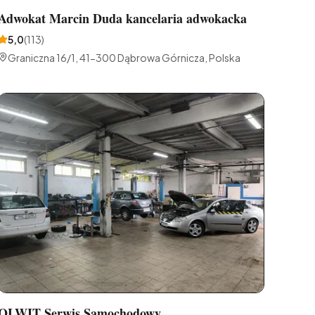
Adwokat Marcin Duda kancelaria adwokacka
5,0
(
113
)
Graniczna 16/1, 41-300 Dąbrowa Górnicza, Polska
OLWIT Serwis Samochodowy