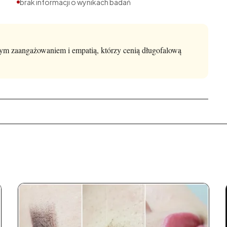
brak informacji o wynikach badań
użym zaangażowaniem i empatią, którzy cenią długofalową