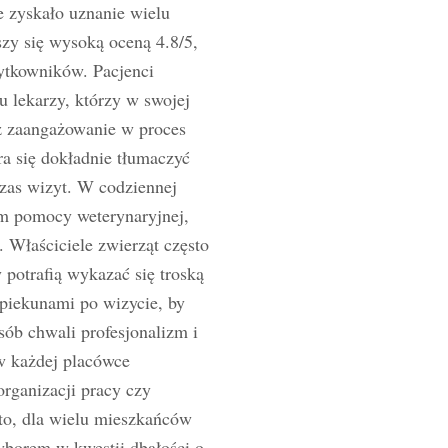
e zyskało uznanie wielu
zy się wysoką oceną 4.8/5,
żytkowników. Pacjenci
u lekarzy, którzy w swojej
az zaangażowanie w proces
ra się dokładnie tłumaczyć
czas wizyt. W codziennej
em pomocy weterynaryjnej,
 Właściciele zwierząt często
 potrafią wykazać się troską
opiekunami po wizycie, by
sób chwali profesjonalizm i
w każdej placówce
organizacji pracy czy
to, dla wielu mieszkańców
borem w kwestii dbałości o