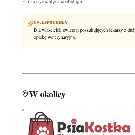
miła i sympatyczna obsługa
NAJLEPSZE DLA
Dla właścicieli zwierząt poszukujących lekarzy z d
opiekę weterynaryjną.
W okolicy