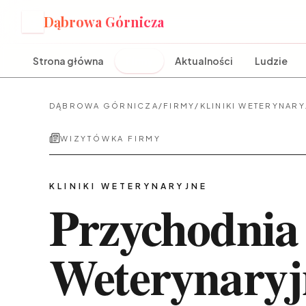
Dąbrowa Górnicza
D
Strona główna
Firmy
Aktualności
Ludzie
DĄBROWA GÓRNICZA
/
FIRMY
/
KLINIKI WETERYNARY
WIZYTÓWKA FIRMY
KLINIKI WETERYNARYJNE
Przychodnia
Weterynary