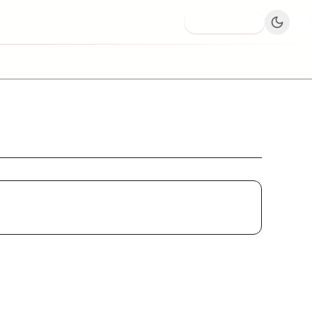
Dodaj firmę
rzychodnia Weterynaryjna eMKa