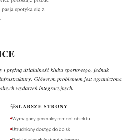
pasja spotyka się z
.
ICE
y i prężną działalność klubu sportowego, jednak
 infrastruktury. Głównym problemem jest ograniczona
alnych wydarzeń integracyjnych.
SŁABSZE STRONY
Wymagany generalny remont obiektu
Utrudniony dostęp do boisk
Brak lokalnych festynów i imprez