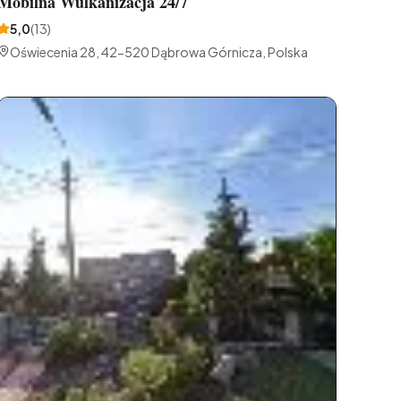
Mobilna Wulkanizacja 24/7
5,0
(
13
)
Oświecenia 28, 42-520 Dąbrowa Górnicza, Polska