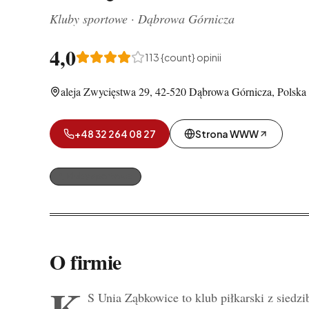
Kluby sportowe
·
Dąbrowa Górnicza
4,0
113
{count} opinii
aleja Zwycięstwa 29, 42-520 Dąbrowa Górnicza, Polska
+48 32 264 08 27
Strona WWW
Kluby sportowe
O firmie
K
S Unia Ząbkowice to klub piłkarski z siedzi