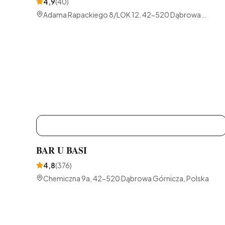
4,9
(
40
)
Adama Rapackiego 8/LOK 12, 42-520 Dąbrowa
Górnicza, Polska
B
BAR U BASI
4,8
(
376
)
Chemiczna 9a, 42-520 Dąbrowa Górnicza, Polska