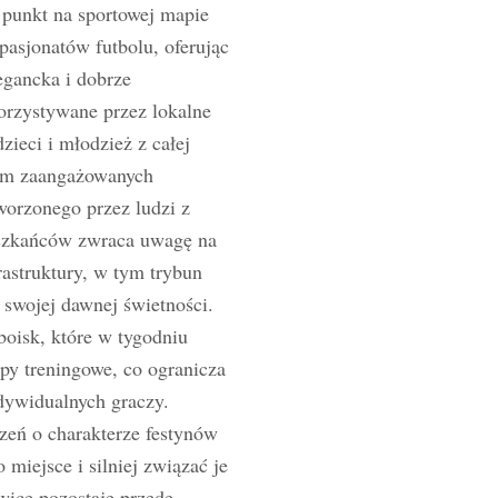
 punkt na sportowej mapie
pasjonatów futbolu, oferując
egancka i dobrze
orzystywane przez lokalne
dzieci i młodzież z całej
iem zaangażowanych
worzonego przez ludzi z
eszkańców zwraca uwagę na
astruktury, w tym trybun
a swojej dawnej świetności.
boisk, które w tygodniu
py treningowe, co ogranicza
dywidualnych graczy.
zeń o charakterze festynów
miejsce i silniej związać je
ice pozostaje przede