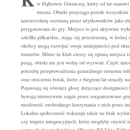
w Dąbrowie Górniczej, który od lat stanowi
miasta. Obiekt przyciąga przede wszystkim 
nawierzchnię ocenianą przez użytkowników jako el
przygotowana do gry. Miejsce to jest aktywnie wyk
szkółki piłkarskie, stając się przestrzenią, w której 
okolicy mogą rozwijać swoje umiejętności pod ok
trenerów. Mimo że klub cieszy się opinią miejsca t
pasją, obiekt nie jest wolny od wyzwań. Część mi
potrzebę przeprowadzenia generalnego remontu infr
oraz otoczenia boisk, które z biegiem lat straciły n
Pojawiają się również głosy dotyczące dostępności 
bywają intensywnie zajęte przez zorganizowane gru
możliwość swobodnego korzystania z nich przez in
Lokalna społeczność wskazuje także na brak wydar
czy imprez integracyjnych, które mogłyby ożywić to 
z mieszkańcami dzielnicy. Obecnie KS Unia Ząbkow