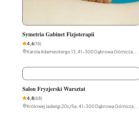
Symetria Gabinet Fizjoterapii
4,6
(
18
)
Karola Adamieckiego 13, 41-300 Dąbrowa Górnicza,
Polska
S
Salon Fryzjerski Warsztat
4,8
(
68
)
Królowej Jadwigi 20c/5a, 41-300 Dąbrowa Górnicza,
Polska