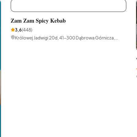
Z
Zam Zam Spicy Kebab
3,6
(
448
)
Królowej Jadwigi 20d, 41-300 Dąbrowa Górnicza,
Polska