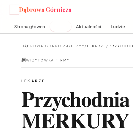
Dąbrowa Górnicza
D
Strona główna
Firmy
Aktualności
Ludzie
DĄBROWA GÓRNICZA
/
FIRMY
/
LEKARZE
/
PRZYCHOD
WIZYTÓWKA FIRMY
LEKARZE
Przychodnia
MERKURY