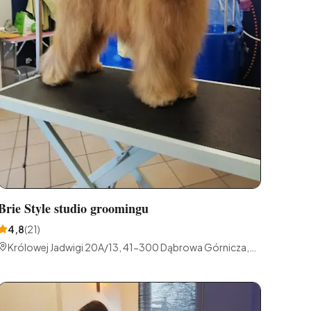
Brie Style studio groomingu
4,8
(
21
)
Królowej Jadwigi 20A/13, 41-300 Dąbrowa Górnicza,
Polska