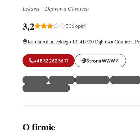
Lekarze
·
Dąbrowa Górnicza
3,2
306
opinii
Karola Adamieckiego 13, 41-300 Dąbrowa Górnicza, Po
+48 32 262 36 71
Strona WWW
Lekarze
Okuliści
Kardiolodzy
Ortopedzi
Przychodnie i kliniki
O firmie