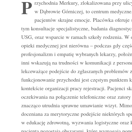
P
rzychodnia Merkury, zlokalizowana przy uli
w Dąbrowie Górniczej, to centrum medyczne,
pacjentów skrajne emocje. Placówka oferuje 
tym konsultacje specjalistyczne, badania diagnosty
USG, oraz wsparcie w ramach szkoły rodzenia. W o
opieki medycznej jest nierówna – podczas gdy częś
profesjonalizm i empatię wybranych lekarzy, położ
inni wskazują na trudności w komunikacji z person
lekceważące podejście do zgłaszanych problemów 
funkcjonowanie przychodni jest częstym punktem k
kontekście organizacji pracy rejestracji. Pacjenci sk
oczekiwania na połączenie telefoniczne oraz zatory
znacząco utrudnia sprawne umawianie wizyt. Mim
doceniana za merytoryczne podejście niektórych sp
w edukację zdrowotną, wyzwania logistyczne oraz 
pacjenta pozostają obszarami, które wymagają popr