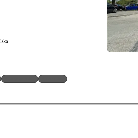
lska
Laryngolodzy
Chirurdzy