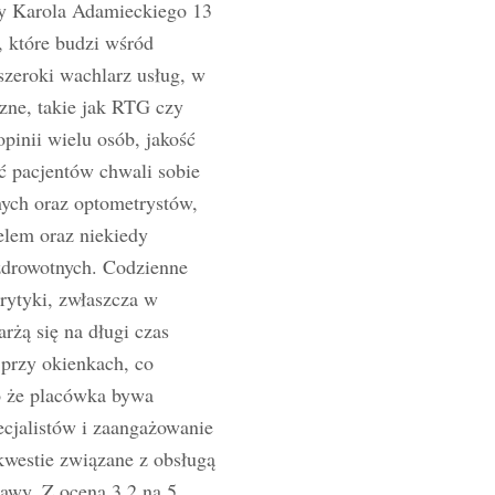
cy Karola Adamieckiego 13
 które budzi wśród
szeroki wachlarz usług, w
czne, takie jak RTG czy
pinii wielu osób, jakość
ć pacjentów chwali sobie
nych oraz optometrystów,
elem oraz niekiedy
zdrowotnych. Codzienne
rytyki, zwłaszcza w
arżą się na długi czas
 przy okienkach, co
o że placówka bywa
ecjalistów i zaangażowanie
kwestie związane z obsługą
awy. Z oceną 3.2 na 5