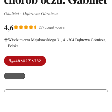
Okuliści
·
Dąbrowa Górnicza
4,6
27
{count} opinii
Włodzimierza Majakowskiego 31, 41-304 Dąbrowa Górnicza,
Polska
+48 602 716 782
Okuliści
Mydlak Barbara, lek. med. Spec. chorób oczu.
Gabinet