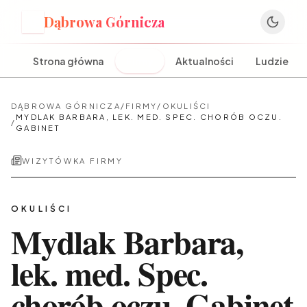
Dąbrowa Górnicza
D
Strona główna
Firmy
Aktualności
Ludzie
DĄBROWA GÓRNICZA
/
FIRMY
/
OKULIŚCI
MYDLAK BARBARA, LEK. MED. SPEC. CHORÓB OCZU.
/
GABINET
WIZYTÓWKA FIRMY
OKULIŚCI
Mydlak Barbara,
lek. med. Spec.
chorób oczu. Gabinet