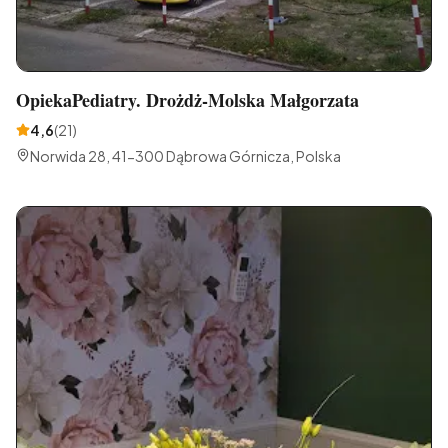
OpiekaPediatry. Drożdż-Molska Małgorzata
4,6
(
21
)
Norwida 28, 41-300 Dąbrowa Górnicza, Polska