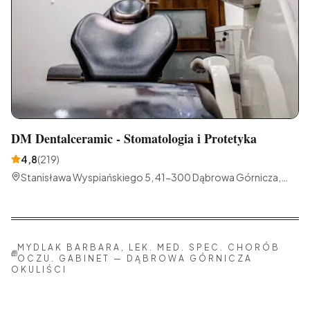
DM Dentalceramic - Stomatologia i Protetyka
4,8
(
219
)
Stanisława Wyspiańskiego 5, 41-300 Dąbrowa Górnicza,
Polska
MYDLAK BARBARA, LEK. MED. SPEC. CHORÓB
OCZU. GABINET
—
DĄBROWA GÓRNICZA
OKULIŚCI