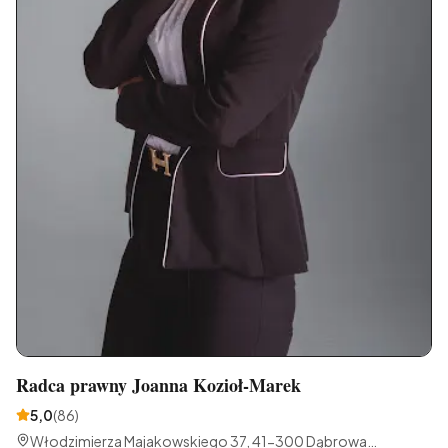
Radca prawny Joanna Kozioł-Marek
5,0
(
86
)
Włodzimierza Majakowskiego 37, 41-300 Dąbrowa