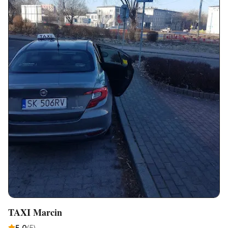
TAXI Marcin
5,0
(
5
)