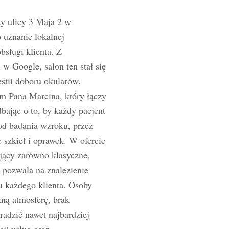
y ulicy 3 Maja 2 w
 uznanie lokalnej
bsługi klienta. Z
 w Google, salon ten stał się
tii doboru okularów.
zm Pana Marcina, który łączy
bając o to, by każdy pacjent
od badania wzroku, przez
 szkieł i oprawek. W ofercie
jący zarówno klasyczne,
o pozwala na znalezienie
 każdego klienta. Osoby
ną atmosferę, brak
oradzić nawet najbardziej
ji usług oraz