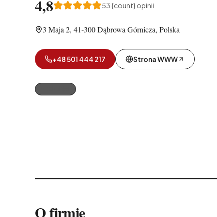
4,8
53
{count} opinii
3 Maja 2, 41-300 Dąbrowa Górnicza, Polska
+48 501 444 217
Strona WWW
Okuliści
O firmie