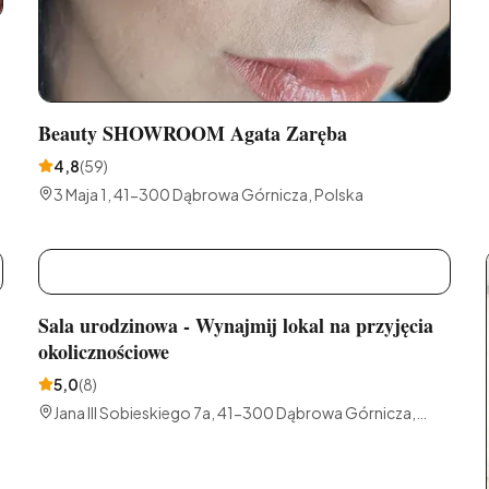
Beauty SHOWROOM Agata Zaręba
4,8
(
59
)
3 Maja 1, 41-300 Dąbrowa Górnicza, Polska
S
Sala urodzinowa - Wynajmij lokal na przyjęcia
okolicznościowe
5,0
(
8
)
Jana III Sobieskiego 7a, 41-300 Dąbrowa Górnicza,
Polska