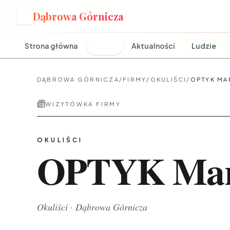
Dąbrowa Górnicza
D
Strona główna
Firmy
Aktualności
Ludzie
DĄBROWA GÓRNICZA
/
FIRMY
/
OKULIŚCI
/
OPTYK MA
WIZYTÓWKA FIRMY
OKULIŚCI
OPTYK Marc
Okuliści
·
Dąbrowa Górnicza