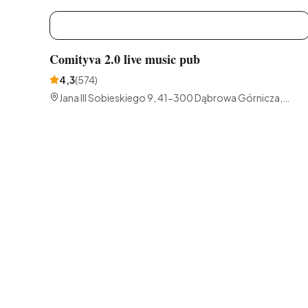
C
Comityva 2.0 live music pub
4,3
(
574
)
Jana III Sobieskiego 9, 41-300 Dąbrowa Górnicza,
Polska