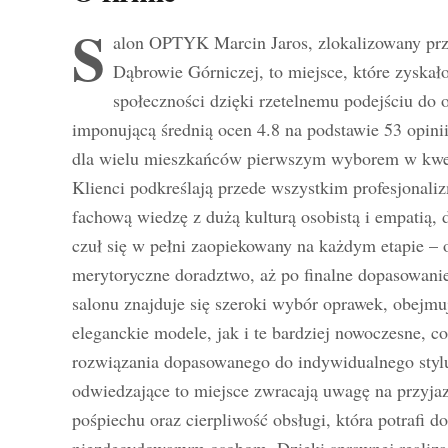
S
alon OPTYK Marcin Jaros, zlokalizowany prz
Dąbrowie Górniczej, to miejsce, które zyskało
społeczności dzięki rzetelnemu podejściu do o
imponującą średnią ocen 4.8 na podstawie 53 opinii
dla wielu mieszkańców pierwszym wyborem w kwes
Klienci podkreślają przede wszystkim profesjonali
fachową wiedzę z dużą kulturą osobistą i empatią, d
czuł się w pełni zaopiekowany na każdym etapie – 
merytoryczne doradztwo, aż po finalne dopasowanie
salonu znajduje się szeroki wybór oprawek, obejmu
eleganckie modele, jak i te bardziej nowoczesne, c
rozwiązania dopasowanego do indywidualnego stylu
odwiedzające to miejsce zwracają uwagę na przyjaz
pośpiechu oraz cierpliwość obsługi, która potrafi d
niezdecydowanym osobom. Dzięki sprawnej realizac