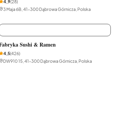
4,9
(
28
)
3 Maja 6B, 41-300 Dąbrowa Górnicza, Polska
F
Fabryka Sushi & Ramen
4,5
(
426
)
DW910 15, 41-300 Dąbrowa Górnicza, Polska