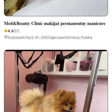
Med&Beauty Clinic makijaż permanentny manicure
4,6
(
51
)
Kościuszki 9a/2, 41-300 Dąbrowa Górnicza, Polska