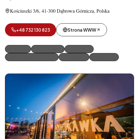
Kościuszki 3/6, 41-300 Dąbrowa Górnicza, Polska
+48 732 130 823
Strona WWW
Pizzerie
Restauracje
Kawiarnie
Restauracje wegańskie
Lodziarnie
Wine bary