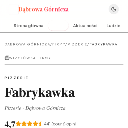
Dąbrowa Górnicza
D
Strona główna
Firmy
Aktualności
Ludzie
DĄBROWA GÓRNICZA
/
FIRMY
/
PIZZERIE
/
FABRYKAWKA
WIZYTÓWKA FIRMY
PIZZERIE
Fabrykawka
Pizzerie
·
Dąbrowa Górnicza
4,7
441
{count} opinii