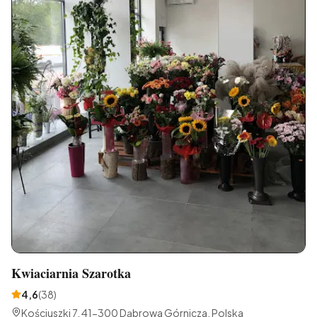
Kwiaciarnia Szarotka
4,6
(
38
)
Kościuszki 7, 41-300 Dąbrowa Górnicza, Polska