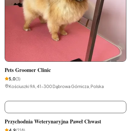
Pets Groomer Clinic
5,0
(
3
)
Kościuszki 9A, 41-300 Dąbrowa Górnicza, Polska
P
Przychodnia Weterynaryjna Paweł Chwast
4,9
(
218
)