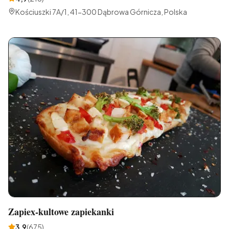
Kościuszki 7A/1, 41-300 Dąbrowa Górnicza, Polska
Zapiex-kultowe zapiekanki
3,9
(
675
)