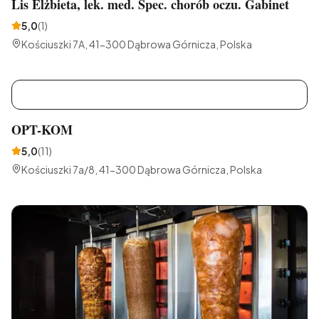
Lis Elżbieta, lek. med. Spec. chorób oczu. Gabinet
5,0
(
1
)
Kościuszki 7A, 41-300 Dąbrowa Górnicza, Polska
O
OPT-KOM
5,0
(
11
)
Kościuszki 7a/8, 41-300 Dąbrowa Górnicza, Polska