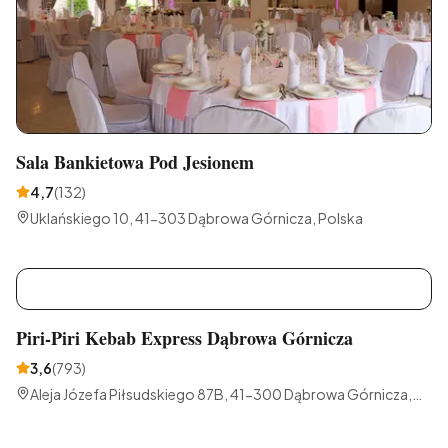
Sala Bankietowa Pod Jesionem
4,7
(
132
)
Uklańskiego 10, 41-303 Dąbrowa Górnicza, Polska
P
Piri-Piri Kebab Express Dąbrowa Górnicza
3,6
(
793
)
Aleja Józefa Piłsudskiego 87B, 41-300 Dąbrowa Górnicza,
Polska