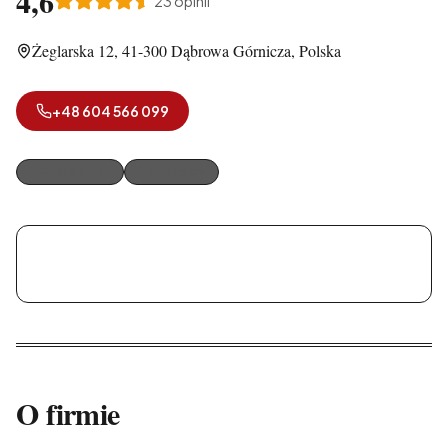
4,6
23
opinii
Żeglarska 12, 41-300 Dąbrowa Górnicza, Polska
+48 604 566 099
Restauracje
Wine bary
Restauracja Laguna
O firmie