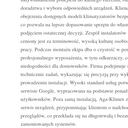
doradztwa i wyboru odpowiednich urządzeń. Klien
obejrzenia dostępnych modeli klimatyzatorów bezpo
co pozwala na lepsze dopasowanie sprzętu do własn
podjęciem ostatecznej decyzji. Zespół instalatoró
ceniony jest za terminowość, wysoką kulturę osobis
pracy. Podczas montażu ekipa dba o czystość w pom
profesjonalnego wyposażenia, w tym odkurzaczy, c
niedogodności dla domowników. Firma podejmuje s
technicznie zadań, wykazując się precyzją przy w
prowadzeniu instalacji. Wysoki standard usług potw
serwisie Google, wypracowana na podstawie ponad 
użytkowników. Poza samą instalacją, Aga-Klimex z
serwis urządzeń, przypominając klientom o nadcho
przeglądów, co przekłada się na długotrwałą i beza
zamontowanych systemów.