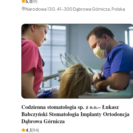
5,0
(
9
)
Narodowa 13G, 41-300 Dąbrowa Górnicza, Polska
Codzienna stomatologia sp. z o.o.– Łukasz
Babczyński Stomatologia Implanty Ortodoncja
Dąbrowa Górnicza
4,1
(
94
)