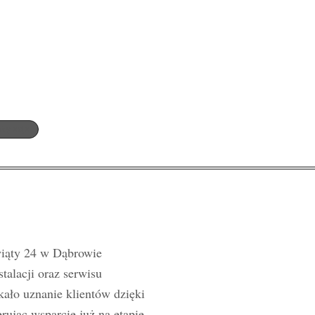
ntylacja
wiąty 24 w Dąbrowie
stalacji oraz serwisu
kało uznanie klientów dzięki
rując wsparcie już na etapie