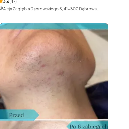
3,6
(
47
)
Aleja Zagłębia Dąbrowskiego 5, 41-300 Dąbrowa
Górnicza, Polska