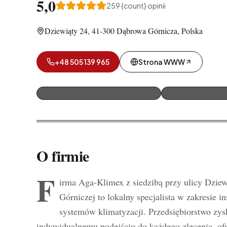
5,0
259
{count} opinii
Dziewiąty 24, 41-300 Dąbrowa Górnicza, Polska
+48 505 139 965
Strona WWW
Serwis klimatyzacji samochodowej
Klimatyzacja i we
O firmie
F
irma Aga-Klimex z siedzibą przy ulicy Dzie
Górniczej to lokalny specjalista w zakresie in
systemów klimatyzacji. Przedsiębiorstwo zys
indywidualnemu podejściu do każdego zlecenia, ofe