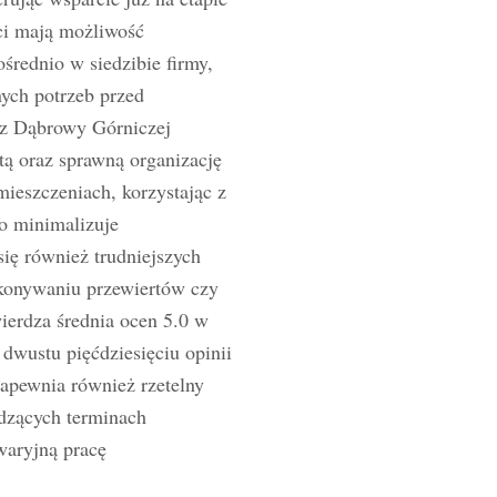
ci mają możliwość
średnio w siedzibie firmy,
ych potrzeb przed
w z Dąbrowy Górniczej
tą oraz sprawną organizację
ieszczeniach, korzystając z
o minimalizuje
ię również trudniejszych
ykonywaniu przewiertów czy
ierdza średnia ocen 5.0 w
dwustu pięćdziesięciu opinii
apewnia również rzetelny
dzących terminach
waryjną pracę