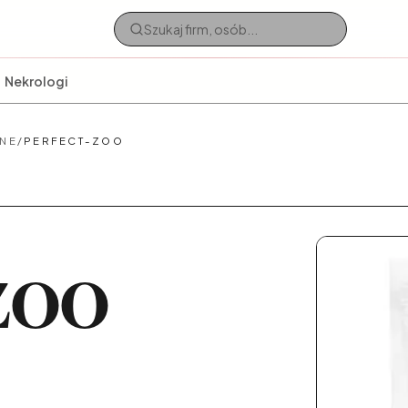
Nekrologi
NE
/
PERFECT-ZOO
ZOO