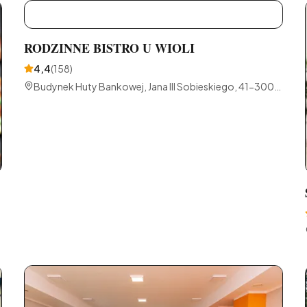
R
RODZINNE BISTRO U WIOLI
4,4
(
158
)
Budynek Huty Bankowej, Jana III Sobieskiego, 41-300
Dąbrowa Górnicza, Polska