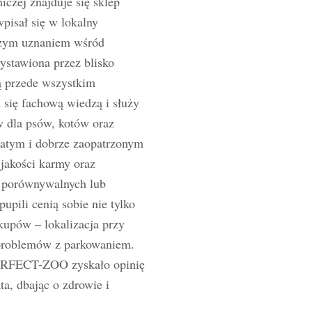
czej znajduje się sklep
isał się w lokalny
dużym uznaniem wśród
stawiona przez blisko
ą przede wszystkim
i się fachową wiedzą i służy
 dla psów, kotów oraz
gatym i dobrze zaopatrzonym
jakości karmy oraz
o porównywalnych lub
upili cenią sobie nie tylko
kupów – lokalizacja przy
 problemów z parkowaniem.
 PERFECT-ZOO zyskało opinię
ta, dbając o zdrowie i