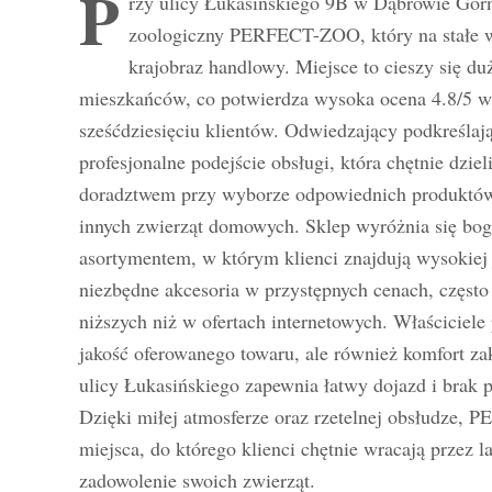
P
rzy ulicy Łukasińskiego 9B w Dąbrowie Górni
zoologiczny PERFECT-ZOO, który na stałe wp
krajobraz handlowy. Miejsce to cieszy się 
mieszkańców, co potwierdza wysoka ocena 4.8/5 wy
sześćdziesięciu klientów. Odwiedzający podkreślaj
profesjonalne podejście obsługi, która chętnie dziel
doradztwem przy wyborze odpowiednich produktów
innych zwierząt domowych. Sklep wyróżnia się bo
asortymentem, w którym klienci znajdują wysokiej 
niezbędne akcesoria w przystępnych cenach, częst
niższych niż w ofertach internetowych. Właściciele p
jakość oferowanego towaru, ale również komfort za
ulicy Łukasińskiego zapewnia łatwy dojazd i brak
Dzięki miłej atmosferze oraz rzetelnej obsłudze,
miejsca, do którego klienci chętnie wracają przez la
zadowolenie swoich zwierząt.