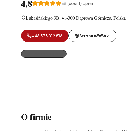
4,8
58
{count} opinii
Łukasińskiego 9B, 41-300 Dąbrowa Górnicza, Polska
+48 573 012 818
Strona WWW
Sklepy zoologiczne
O firmie