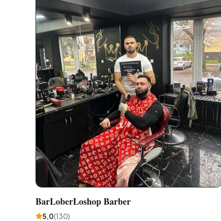
BarLoberLoshop Barber
5,0
(
130
)