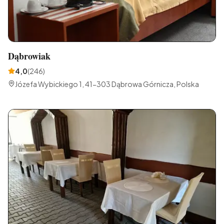
Dąbrowiak
4,0
(
246
)
Józefa Wybickiego 1, 41-303 Dąbrowa Górnicza, Polska