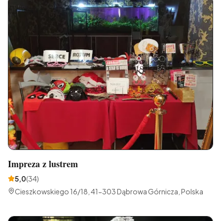
Impreza z lustrem
5,0
(
34
)
Cieszkowskiego 16/18, 41-303 Dąbrowa Górnicza, Polska