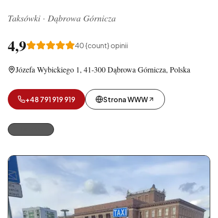
Taksówki
·
Dąbrowa Górnicza
4,9
40
{count} opinii
Józefa Wybickiego 1, 41-300 Dąbrowa Górnicza, Polska
+48 791 919 919
Strona WWW
Taksówki