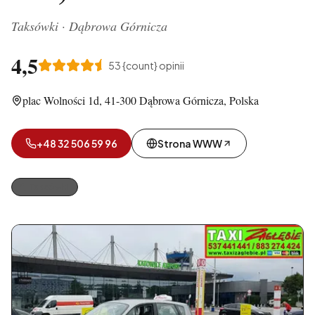
Taksówki
·
Dąbrowa Górnicza
4,5
53
{count} opinii
plac Wolności 1d, 41-300 Dąbrowa Górnicza, Polska
+48 32 506 59 96
Strona WWW
Taksówki