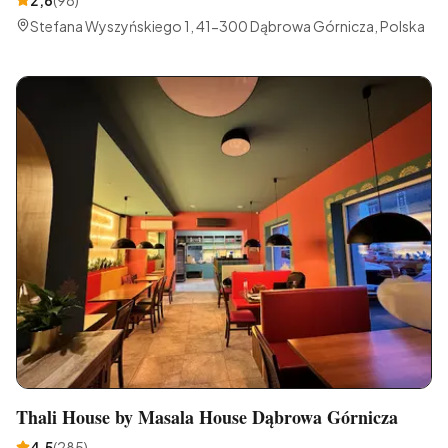
2,6
(
98
)
Stefana Wyszyńskiego 1, 41-300 Dąbrowa Górnicza, Polska
Thali House by Masala House Dąbrowa Górnicza
4,5
(
285
)