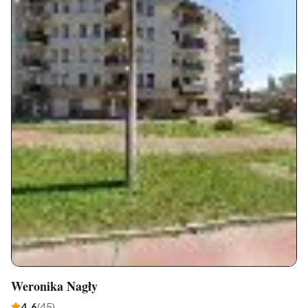
Weronika Nagły
4,6
(
45
)