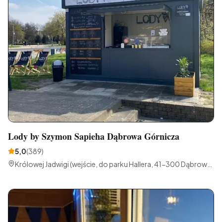
Lody by Szymon Sapieha Dąbrowa Górnicza
5,0
(
389
)
Królowej Jadwigi (wejście, do parku Hallera, 41-300 Dąbrowa
Górnicza, Polska