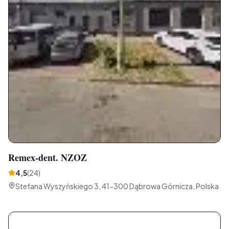
Remex-dent. NZOZ
4,5
(
24
)
Stefana Wyszyńskiego 3, 41-300 Dąbrowa Górnicza, Polska
P