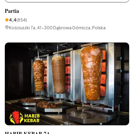
Partia
4,4
(
854
)
Kościuszki 7a, 41-300 Dąbrowa Górnicza, Polska
HABIB KEBAB 7A