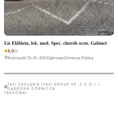
Lis Elżbieta, lek. med. Spec. chorób oczu. Gabinet
5,0
(
1
)
Kościuszki 7A, 41-300 Dąbrowa Górnicza, Polska
TAXI ZAGŁĘBIE (TAXI GROUP SP. Z O.O.)
—
DĄBROWA GÓRNICZA
TAKSÓWKI