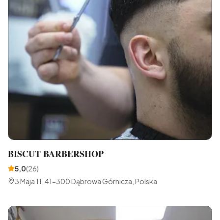
BISCUT BARBERSHOP
5,0
(
26
)
3 Maja 11, 41-300 Dąbrowa Górnicza, Polska