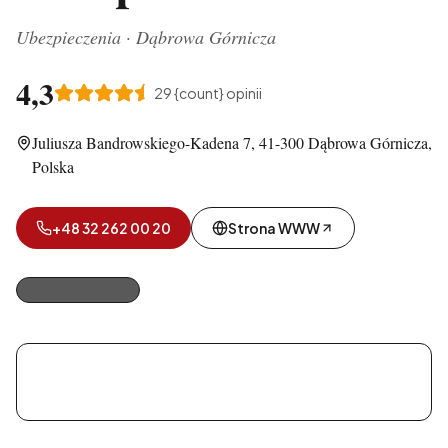
Ubezpieczenia
·
Dąbrowa Górnicza
4,3
29
{count} opinii
Juliusza Bandrowskiego-Kadena 7, 41-300 Dąbrowa Górnicza,
Polska
+48 32 262 00 20
Strona WWW
Ubezpieczenia
Zagłębiowskie Centrum Ubezpieczeniowe