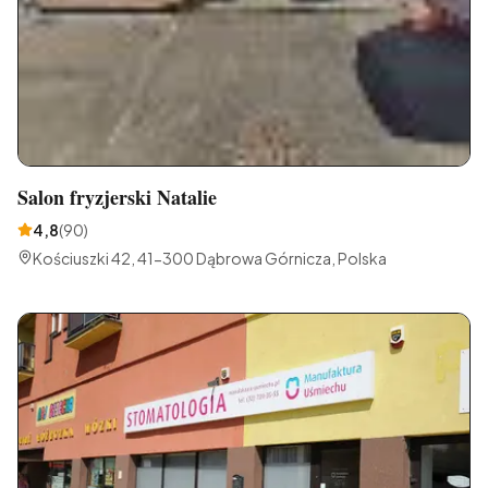
Salon fryzjerski Natalie
4,8
(
90
)
Kościuszki 42, 41-300 Dąbrowa Górnicza, Polska