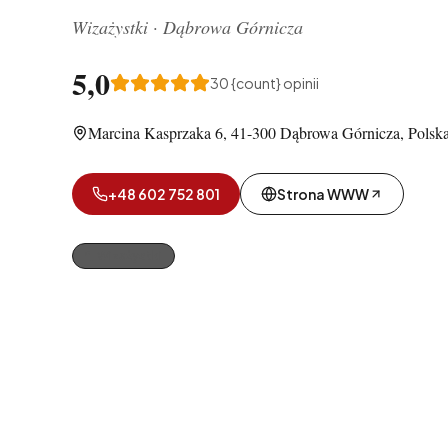
Wizażystki
·
Dąbrowa Górnicza
5,0
30
{count} opinii
Marcina Kasprzaka 6, 41-300 Dąbrowa Górnicza, Polsk
+48 602 752 801
Strona WWW
Wizażystki