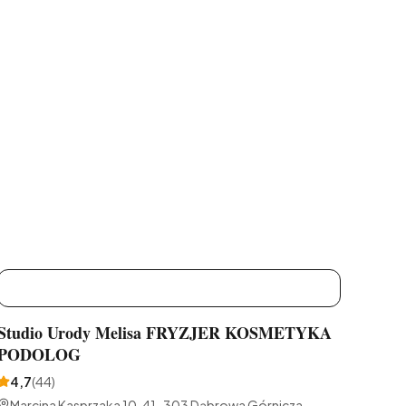
S
Studio Urody Melisa FRYZJER KOSMETYKA
PODOLOG
4,7
(
44
)
Marcina Kasprzaka 10, 41-303 Dąbrowa Górnicza,