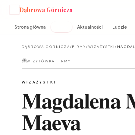
Dąbrowa Górnicza
D
Strona główna
Firmy
Aktualności
Ludzie
DĄBROWA GÓRNICZA
/
FIRMY
/
WIZAŻYSTKI
/
MAGDAL
WIZYTÓWKA FIRMY
WIZAŻYSTKI
Magdalena 
Maeva