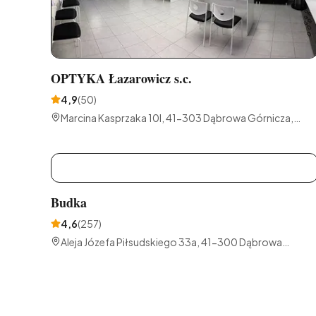
OPTYKA Łazarowicz s.c.
4,9
(
50
)
Marcina Kasprzaka 10I, 41-303 Dąbrowa Górnicza,
Polska
B
Budka
4,6
(
257
)
Aleja Józefa Piłsudskiego 33a, 41-300 Dąbrowa
Górnicza, Polska