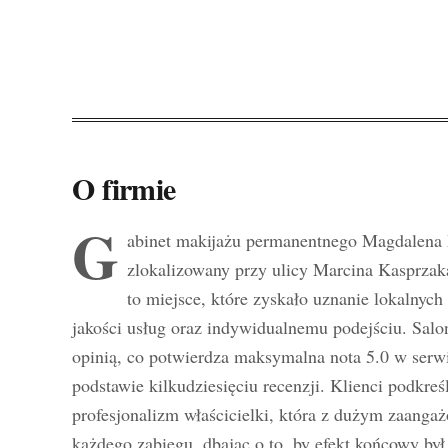
O firmie
G
abinet makijażu permanentnego Magdalena
zlokalizowany przy ulicy Marcina Kasprzak
to miejsce, które zyskało uznanie lokalnych
jakości usług oraz indywidualnemu podejściu. Salon
opinią, co potwierdza maksymalna nota 5.0 w serw
podstawie kilkudziesięciu recenzji. Klienci podkre
profesjonalizm właścicielki, która z dużym zaang
każdego zabiegu, dbając o to, by efekt końcowy był 