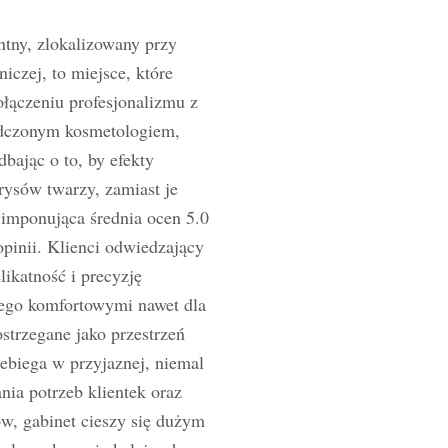
ntny, zlokalizowany przy
czej, to miejsce, które
ołączeniu profesjonalizmu z
adczonym kosmetologiem,
bając o to, by efekty
rysów twarzy, zamiast je
imponująca średnia ocen 5.0
pinii. Klienci odwiedzający
ikatność i precyzję
nego komfortowymi nawet dla
strzegane jako przestrzeń
zebiega w przyjaznej, niemal
nia potrzeb klientek oraz
w, gabinet cieszy się dużym