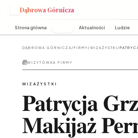
Dąbrowa Górnicza
D
Strona główna
Firmy
Aktualności
Ludzie
DĄBROWA GÓRNICZA
/
FIRMY
/
WIZAŻYSTKI
/
PATRYC
WIZYTÓWKA FIRMY
WIZAŻYSTKI
Patrycja Gr
Makijaż Per