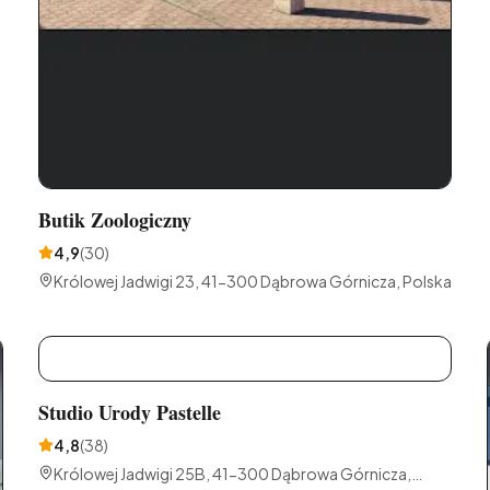
Butik Zoologiczny
4,9
(
30
)
Królowej Jadwigi 23, 41-300 Dąbrowa Górnicza, Polska
S
Studio Urody Pastelle
4,8
(
38
)
Królowej Jadwigi 25B, 41-300 Dąbrowa Górnicza,