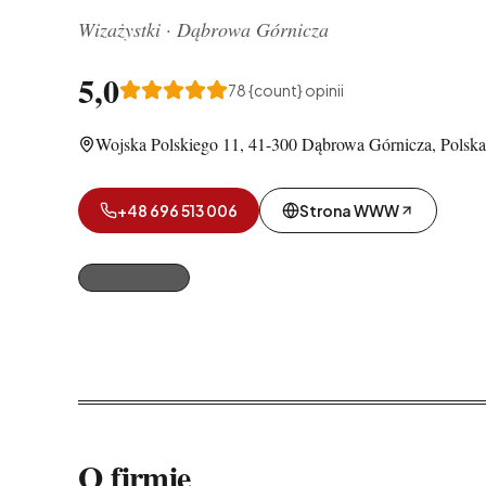
Wizażystki
·
Dąbrowa Górnicza
5,0
78
{count} opinii
Wojska Polskiego 11, 41-300 Dąbrowa Górnicza, Polska
+48 696 513 006
Strona WWW
Wizażystki
O firmie