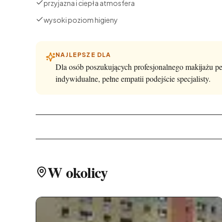
przyjazna i ciepła atmosfera
wysoki poziom higieny
NAJLEPSZE DLA
Dla osób poszukujących profesjonalnego makijażu pe
indywidualne, pełne empatii podejście specjalisty.
W okolicy