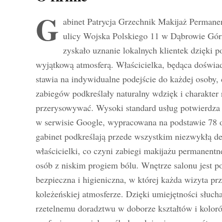
G
abinet Patrycja Grzechnik Makijaż Permane
ulicy Wojska Polskiego 11 w Dąbrowie Górni
zyskało uznanie lokalnych klientek dzięki p
wyjątkową atmosferą. Właścicielka, będąca doświ
stawia na indywidualne podejście do każdej osoby, d
zabiegów podkreślały naturalny wdzięk i charakter 
przerysowywać. Wysoki standard usług potwierdza 
w serwisie Google, wypracowana na podstawie 78 o
gabinet podkreślają przede wszystkim niezwykłą del
właścicielki, co czyni zabiegi makijażu permanent
osób z niskim progiem bólu. Wnętrze salonu jest po
bezpieczna i higieniczna, w której każda wizyta pr
koleżeńskiej atmosferze. Dzięki umiejętności słucha
rzetelnemu doradztwu w doborze kształtów i koloró