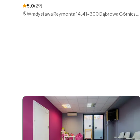
5,0
(
29
)
Władysława Reymonta 14, 41-300 Dąbrowa Górnicza,
Polska