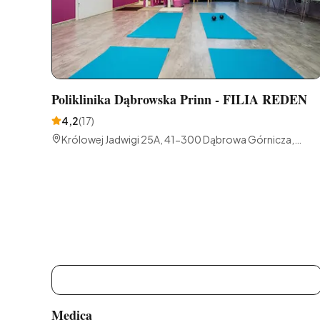
Poliklinika Dąbrowska Prinn - FILIA REDEN
4,2
(
17
)
Królowej Jadwigi 25A, 41-300 Dąbrowa Górnicza,
Polska
M
Medica