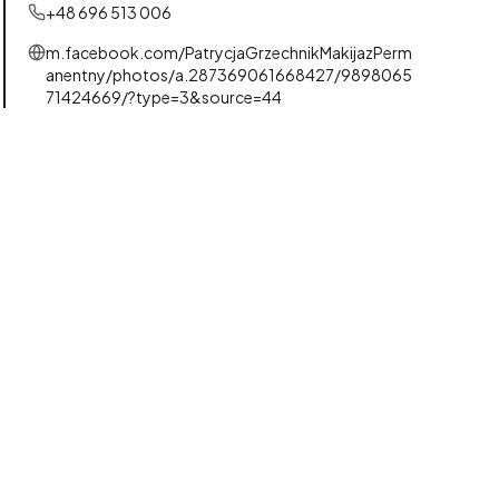
+48 696 513 006
m.facebook.com/PatrycjaGrzechnikMakijazPerm
anentny/photos/a.287369061668427/9898065
71424669/?type=3&source=44