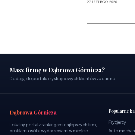
27 LUTEGO 2026
Masz firmę w Dąbrowa Górnicza?
Dodaj ją do portalu i zyskaj nowych klientów za darmo.
Popularne ka
Dąbrowa Górnicza
Fryzjerzy
Lokalny portal z rankingami najlepszych firm,
profilami osób i wydarzeniami w mieście
Auto mechan