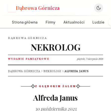
Dąbrowa Górnicza
D
Strona główna
Firmy
Aktualności
Ludzie
DĄBROWA GÓRNICZA
NEKROLOG
WYDANIE PAMIĄTKOWE
piątek, 7 sierpnia 2026
DĄBROWA GÓRNICZA
NEKROLOGI
ALFREDA JANUS
Z GŁĘBOKIM ŻALEM
Alfreda Janus
30 października 2025