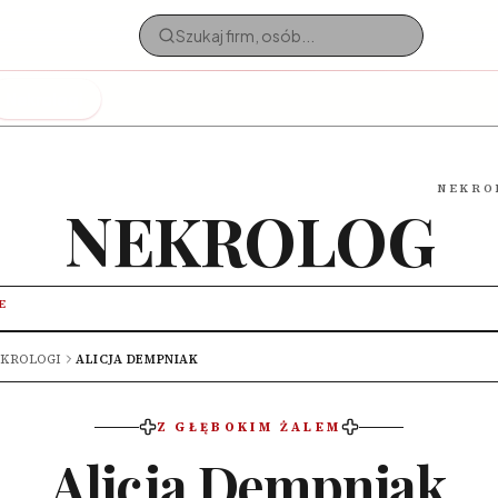
Nekrologi
NEKRO
NEKROLOG
E
KROLOGI
ALICJA DEMPNIAK
Z GŁĘBOKIM ŻALEM
Alicja Dempniak