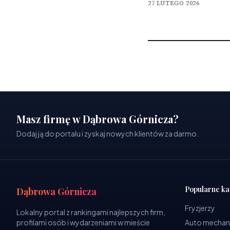
27 LUTEGO 2026
Masz firmę w Dąbrowa Górnicza?
Dodaj ją do portalu i zyskaj nowych klientów za darmo.
Popularne ka
Dąbrowa Górnicza
Fryzjerzy
Lokalny portal z rankingami najlepszych firm,
profilami osób i wydarzeniami w mieście
Auto mechan