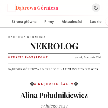
Dąbrowa Górnicza
D
Strona główna
Firmy
Aktualności
Ludzie
DĄBROWA GÓRNICZA
NEKROLOG
WYDANIE PAMIĄTKOWE
piątek, 7 sierpnia 2026
DĄBROWA GÓRNICZA
NEKROLOGI
ALINA POŁUDNIKIEWICZ
Z GŁĘBOKIM ŻALEM
Alina Południkiewicz
14 lutego 2024