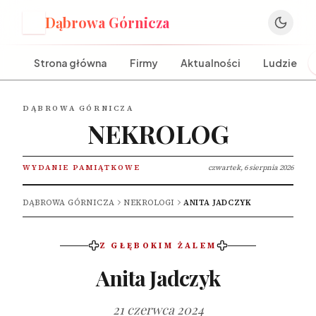
Dąbrowa Górnicza
D
Strona główna
Firmy
Aktualności
Ludzie
DĄBROWA GÓRNICZA
NEKROLOG
WYDANIE PAMIĄTKOWE
czwartek, 6 sierpnia 2026
DĄBROWA GÓRNICZA
NEKROLOGI
ANITA JADCZYK
Z GŁĘBOKIM ŻALEM
Anita Jadczyk
21 czerwca 2024