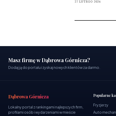
27 LUTEGO 2026
Masz firmę w Dąbrowa Górnicza?
Dodaj ją do portalu i zyskaj nowych klientów za darmo.
Popularne ka
Dąbrowa Górnicza
Fryzjerzy
Lokalny portal z rankingami najlepszych firm,
profilami osób i wydarzeniami w mieście
Auto mechan