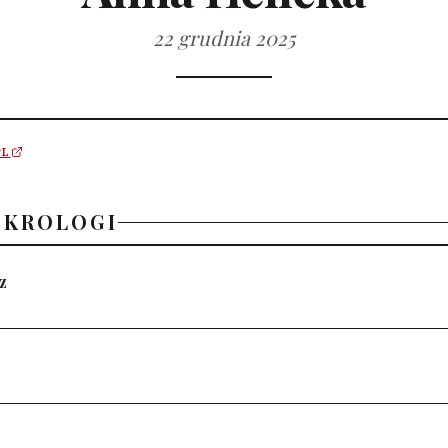
22 grudnia 2025
PL
EKROLOGI
z