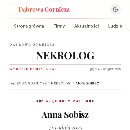
Dąbrowa Górnicza
D
Strona główna
Firmy
Aktualności
Ludzie
DĄBROWA GÓRNICZA
NEKROLOG
WYDANIE PAMIĄTKOWE
piątek, 7 sierpnia 2026
DĄBROWA GÓRNICZA
NEKROLOGI
ANNA SOBISZ
Z GŁĘBOKIM ŻALEM
Anna Sobisz
7 grudnia 2025