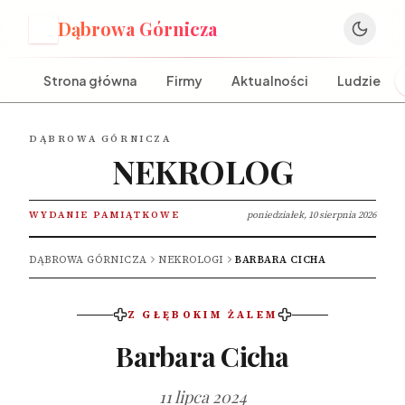
Dąbrowa Górnicza
D
Strona główna
Firmy
Aktualności
Ludzie
DĄBROWA GÓRNICZA
NEKROLOG
WYDANIE PAMIĄTKOWE
poniedziałek, 10 sierpnia 2026
DĄBROWA GÓRNICZA
NEKROLOGI
BARBARA CICHA
Z GŁĘBOKIM ŻALEM
Barbara Cicha
11 lipca 2024