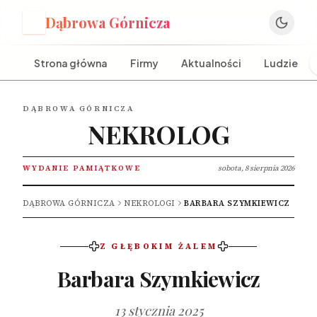
Dąbrowa Górnicza
D
Strona główna
Firmy
Aktualności
Ludzie
DĄBROWA GÓRNICZA
NEKROLOG
WYDANIE PAMIĄTKOWE
sobota, 8 sierpnia 2026
DĄBROWA GÓRNICZA
NEKROLOGI
BARBARA SZYMKIEWICZ
Z GŁĘBOKIM ŻALEM
Barbara Szymkiewicz
13 stycznia 2025