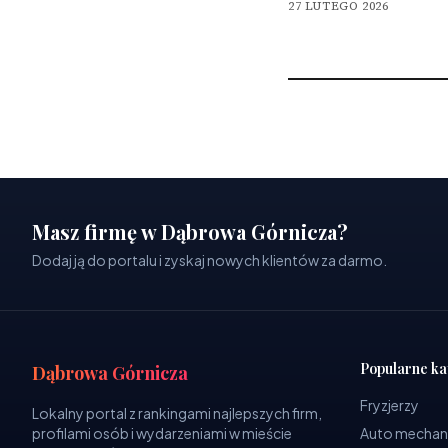
27 LUTEGO 2026
Masz firmę w Dąbrowa Górnicza?
Dodaj ją do portalu i zyskaj nowych klientów za darmo.
Popularne ka
Dąbrowa Górnicza
Fryzjerzy
Lokalny portal z rankingami najlepszych firm,
profilami osób i wydarzeniami w mieście
Auto mechan