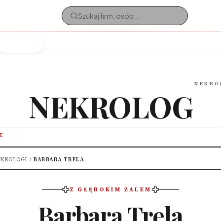
Nekrologi
NEKRO
NEKROLOG
E
KROLOGI
BARBARA TRELA
Z GŁĘBOKIM ŻALEM
Barbara Trela