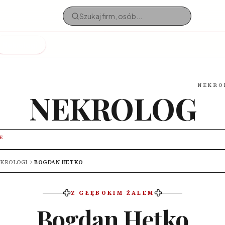
Nekrologi
NEKRO
NEKROLOG
E
KROLOGI
BOGDAN HETKO
Z GŁĘBOKIM ŻALEM
Bogdan Hetko