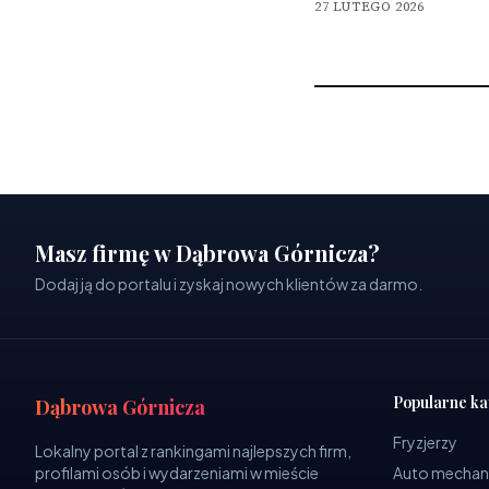
27 LUTEGO 2026
Masz firmę w Dąbrowa Górnicza?
Dodaj ją do portalu i zyskaj nowych klientów za darmo.
Popularne ka
Dąbrowa Górnicza
Fryzjerzy
Lokalny portal z rankingami najlepszych firm,
profilami osób i wydarzeniami w mieście
Auto mechan