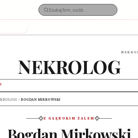
Nekrologi
NEKRO
NEKROLOG
E
KROLOGI
BOGDAN MIRKOWSKI
Z GŁĘBOKIM ŻALEM
Bogdan Mirkowski