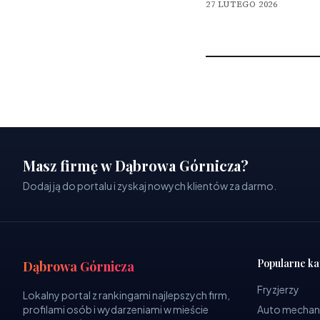
27 LUTEGO 2026
Masz firmę w Dąbrowa Górnicza?
Dodaj ją do portalu i zyskaj nowych klientów za darmo.
Popularne ka
Dąbrowa Górnicza
Fryzjerzy
Lokalny portal z rankingami najlepszych firm,
profilami osób i wydarzeniami w mieście
Auto mechan