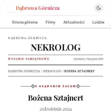
Dąbrowa Górnicza
D
Strona główna
Firmy
Aktualności
Ludzie
DĄBROWA GÓRNICZA
NEKROLOG
WYDANIE PAMIĄTKOWE
niedziela, 9 sierpnia 2026
DĄBROWA GÓRNICZA
NEKROLOGI
BOŻENA SZTAJNERT
Z GŁĘBOKIM ŻALEM
Bożena Sztajnert
25 kwietnia 2024