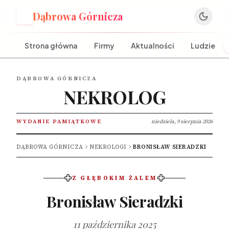
Dąbrowa Górnicza
D
Strona główna
Firmy
Aktualności
Ludzie
DĄBROWA GÓRNICZA
NEKROLOG
WYDANIE PAMIĄTKOWE
niedziela, 9 sierpnia 2026
DĄBROWA GÓRNICZA
NEKROLOGI
BRONISŁAW SIERADZKI
Z GŁĘBOKIM ŻALEM
Bronisław Sieradzki
11 października 2025