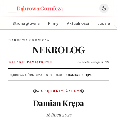
Dąbrowa Górnicza
D
Strona główna
Firmy
Aktualności
Ludzie
DĄBROWA GÓRNICZA
NEKROLOG
WYDANIE PAMIĄTKOWE
niedziela, 9 sierpnia 2026
DĄBROWA GÓRNICZA
NEKROLOGI
DAMIAN KRĘPA
Z GŁĘBOKIM ŻALEM
Damian Krępa
16 lipca 2025