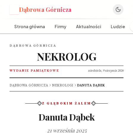
Dąbrowa Górnicza
D
Strona główna
Firmy
Aktualności
Ludzie
DĄBROWA GÓRNICZA
NEKROLOG
WYDANIE PAMIĄTKOWE
niedziela, 9 sierpnia 2026
DĄBROWA GÓRNICZA
NEKROLOGI
DANUTA DĄBEK
Z GŁĘBOKIM ŻALEM
Danuta Dąbek
21 września 2025