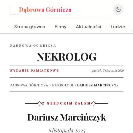
Dąbrowa Górnicza
D
Strona główna
Firmy
Aktualności
Ludzie
DĄBROWA GÓRNICZA
NEKROLOG
WYDANIE PAMIĄTKOWE
piątek, 7 sierpnia 2026
DĄBROWA GÓRNICZA
NEKROLOGI
DARIUSZ MARCIŃCZYK
Z GŁĘBOKIM ŻALEM
Dariusz Marcińczyk
6 listopada 2025