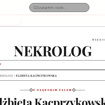
Nekrologi
NEKRO
NEKROLOG
E
KROLOGI
ELŻBIETA KACPRZYKOWSKA
Z GŁĘBOKIM ŻALEM
lżbieta Kacprzykows