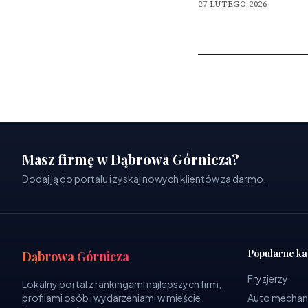
27 LUTEGO 2026
Masz firmę w Dąbrowa Górnicza?
Dodaj ją do portalu i zyskaj nowych klientów za darmo.
Popularne ka
Dąbrowa Górnicza
Fryzjerzy
Lokalny portal z rankingami najlepszych firm,
profilami osób i wydarzeniami w mieście
Auto mechan