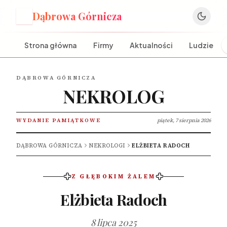
Dąbrowa Górnicza
D
Strona główna
Firmy
Aktualności
Ludzie
DĄBROWA GÓRNICZA
NEKROLOG
WYDANIE PAMIĄTKOWE
piątek, 7 sierpnia 2026
DĄBROWA GÓRNICZA
NEKROLOGI
ELŻBIETA RADOCH
Z GŁĘBOKIM ŻALEM
Elżbieta Radoch
8 lipca 2025