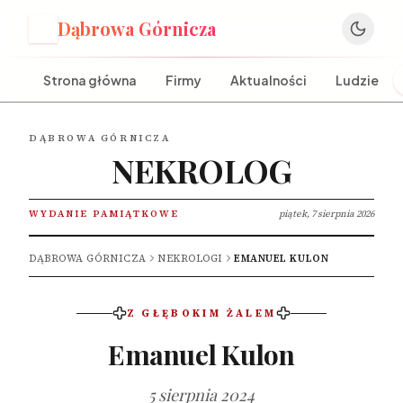
Dąbrowa Górnicza
D
Strona główna
Firmy
Aktualności
Ludzie
DĄBROWA GÓRNICZA
NEKROLOG
WYDANIE PAMIĄTKOWE
piątek, 7 sierpnia 2026
DĄBROWA GÓRNICZA
NEKROLOGI
EMANUEL KULON
Z GŁĘBOKIM ŻALEM
Emanuel Kulon
5 sierpnia 2024