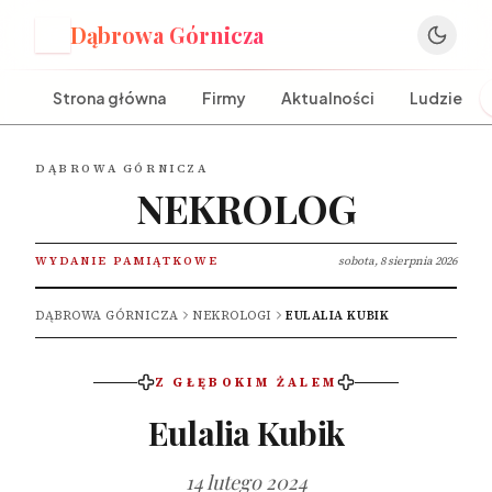
Dąbrowa Górnicza
D
Strona główna
Firmy
Aktualności
Ludzie
DĄBROWA GÓRNICZA
NEKROLOG
WYDANIE PAMIĄTKOWE
sobota, 8 sierpnia 2026
DĄBROWA GÓRNICZA
NEKROLOGI
EULALIA KUBIK
Z GŁĘBOKIM ŻALEM
Eulalia Kubik
14 lutego 2024