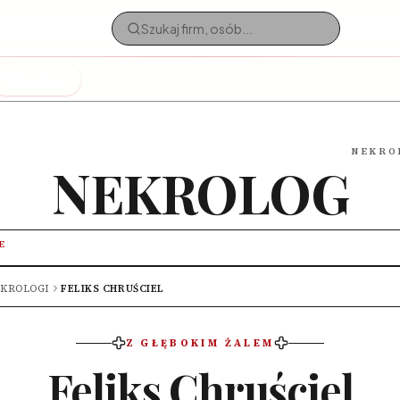
Nekrologi
NEKRO
NEKROLOG
E
KROLOGI
FELIKS CHRUŚCIEL
Z GŁĘBOKIM ŻALEM
Feliks Chruściel