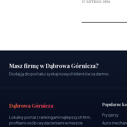
27 LUTEGO 2026
Masz firmę w Dąbrowa Górnicza?
Dodaj ją do portalu i zyskaj nowych klientów za darmo.
Popularne ka
Dąbrowa Górnicza
Fryzjerzy
Lokalny portal z rankingami najlepszych firm,
profilami osób i wydarzeniami w mieście
Auto mechan