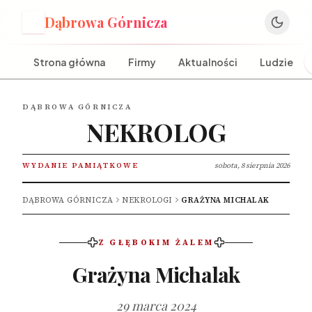
Dąbrowa Górnicza
D
Strona główna
Firmy
Aktualności
Ludzie
DĄBROWA GÓRNICZA
NEKROLOG
WYDANIE PAMIĄTKOWE
sobota, 8 sierpnia 2026
DĄBROWA GÓRNICZA
NEKROLOGI
GRAŻYNA MICHALAK
Z GŁĘBOKIM ŻALEM
Grażyna Michalak
29 marca 2024