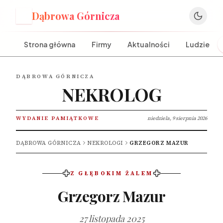
Dąbrowa Górnicza
D
Strona główna
Firmy
Aktualności
Ludzie
DĄBROWA GÓRNICZA
NEKROLOG
WYDANIE PAMIĄTKOWE
niedziela, 9 sierpnia 2026
DĄBROWA GÓRNICZA
NEKROLOGI
GRZEGORZ MAZUR
Z GŁĘBOKIM ŻALEM
Grzegorz Mazur
27 listopada 2025