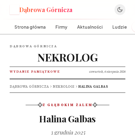
Dąbrowa Górnicza
D
Strona główna
Firmy
Aktualności
Ludzie
DĄBROWA GÓRNICZA
NEKROLOG
WYDANIE PAMIĄTKOWE
czwartek, 6 sierpnia 2026
DĄBROWA GÓRNICZA
NEKROLOGI
HALINA GALBAS
Z GŁĘBOKIM ŻALEM
Halina Galbas
3 grudnia 2025