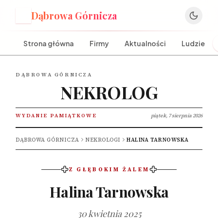
Dąbrowa Górnicza
D
Strona główna
Firmy
Aktualności
Ludzie
DĄBROWA GÓRNICZA
NEKROLOG
WYDANIE PAMIĄTKOWE
piątek, 7 sierpnia 2026
DĄBROWA GÓRNICZA
NEKROLOGI
HALINA TARNOWSKA
Z GŁĘBOKIM ŻALEM
Halina Tarnowska
30 kwietnia 2025