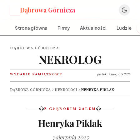
Dąbrowa Górnicza
D
Strona główna
Firmy
Aktualności
Ludzie
DĄBROWA GÓRNICZA
NEKROLOG
WYDANIE PAMIĄTKOWE
piątek, 7 sierpnia 2026
DĄBROWA GÓRNICZA
NEKROLOGI
HENRYKA PIKLAK
Z GŁĘBOKIM ŻALEM
Henryka Piklak
3 sierpnia 2025