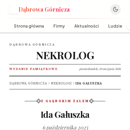
Dąbrowa Górnicza
D
Strona główna
Firmy
Aktualności
Ludzie
DĄBROWA GÓRNICZA
NEKROLOG
WYDANIE PAMIĄTKOWE
poniedziałek, 10 sierpnia 2026
DĄBROWA GÓRNICZA
NEKROLOGI
IDA GAŁUSZKA
Z GŁĘBOKIM ŻALEM
Ida Gałuszka
6 października 2025