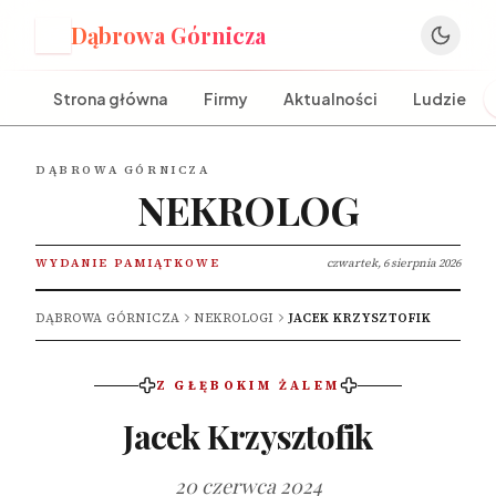
Dąbrowa Górnicza
D
Strona główna
Firmy
Aktualności
Ludzie
DĄBROWA GÓRNICZA
NEKROLOG
WYDANIE PAMIĄTKOWE
czwartek, 6 sierpnia 2026
DĄBROWA GÓRNICZA
NEKROLOGI
JACEK KRZYSZTOFIK
Z GŁĘBOKIM ŻALEM
Jacek Krzysztofik
20 czerwca 2024